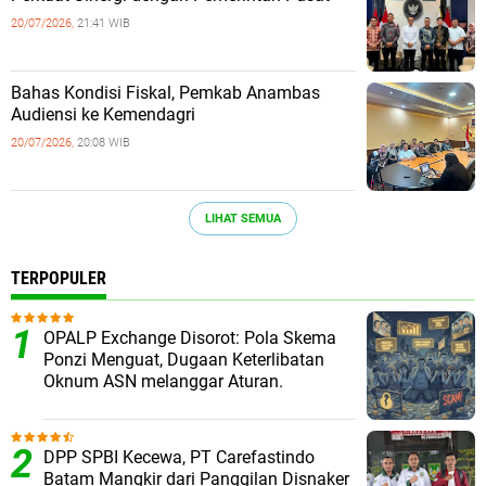
20/07/2026,
21:41 WIB
Bahas Kondisi Fiskal, Pemkab Anambas
Audiensi ke Kemendagri
20/07/2026,
20:08 WIB
LIHAT SEMUA
TERPOPULER
OPALP Exchange Disorot: Pola Skema
Ponzi Menguat, Dugaan Keterlibatan
Oknum ASN melanggar Aturan.
DPP SPBI Kecewa, PT Carefastindo
Batam Mangkir dari Panggilan Disnaker