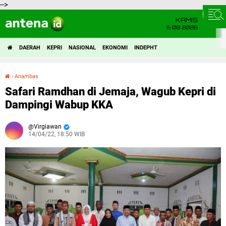
-->
KAMIS
6 08 2026
DAERAH
KEPRI
NASIONAL
EKONOMI
INDEPHT
›
Anambas
Safari Ramdhan di Jemaja, Wagub Kepri di Dampingi Wabup KKA
Safari Ramdhan di Jemaja, Wagub Kepri di
Dampingi Wabup KKA
Virgiawan
14/04/22, 18:50 WIB