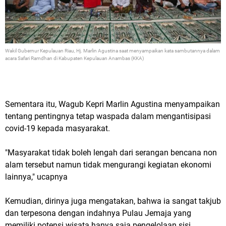
Wakil Gubernur Kepulauan Riau, Hj. Marlin Agustina saat menyampaikan kata sambutannya dalam
acara Safari Ramdhan di Kabupaten Kepulauan Anambas (KKA)
Sementara itu, Wagub Kepri Marlin Agustina menyampaikan
tentang pentingnya tetap waspada dalam mengantisipasi
covid-19 kepada masyarakat.
"Masyarakat tidak boleh lengah dari serangan bencana non
alam tersebut namun tidak mengurangi kegiatan ekonomi
lainnya," ucapnya
Kemudian, dirinya juga mengatakan, bahwa ia sangat takjub
dan terpesona dengan indahnya Pulau Jemaja yang
memiliki potensi wisata hanya saja pengelolaan sisi