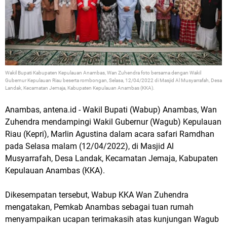
Wakil Bupati Kabupaten Kepulauan Anambas, Wan Zuhendra foto bersama dengan Wakil
Gubernur Kepulauan Riau beserta rombongan, Selasa, 12/04/2022 di Masjid Al Musyarrafah, Desa
Landak, Kecamatan Jemaja, Kabupaten Kepulauan Anambas (KKA).
Anambas, antena.id - Wakil Bupati (Wabup) Anambas, Wan
Zuhendra mendampingi Wakil Gubernur (Wagub) Kepulauan
Riau (Kepri), Marlin Agustina dalam acara safari Ramdhan
pada Selasa malam (12/04/2022), di Masjid Al
Musyarrafah, Desa Landak, Kecamatan Jemaja, Kabupaten
Kepulauan Anambas (KKA).
Dikesempatan tersebut, Wabup KKA Wan Zuhendra
mengatakan, Pemkab Anambas sebagai tuan rumah
menyampaikan ucapan terimakasih atas kunjungan Wagub