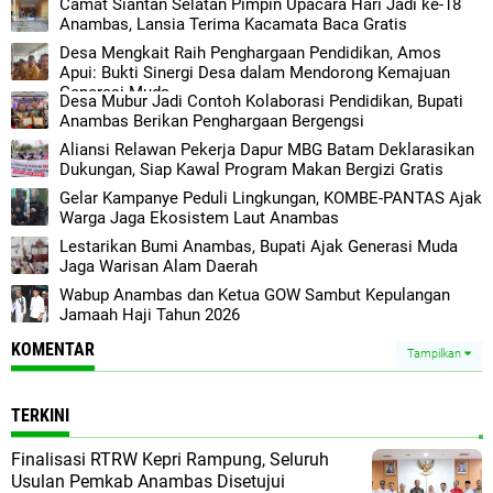
Camat Siantan Selatan Pimpin Upacara Hari Jadi ke-18
Anambas, Lansia Terima Kacamata Baca Gratis
Desa Mengkait Raih Penghargaan Pendidikan, Amos
Apui: Bukti Sinergi Desa dalam Mendorong Kemajuan
Generasi Muda
Desa Mubur Jadi Contoh Kolaborasi Pendidikan, Bupati
Anambas Berikan Penghargaan Bergengsi
Aliansi Relawan Pekerja Dapur MBG Batam Deklarasikan
Dukungan, Siap Kawal Program Makan Bergizi Gratis
Gelar Kampanye Peduli Lingkungan, KOMBE-PANTAS Ajak
Warga Jaga Ekosistem Laut Anambas
Lestarikan Bumi Anambas, Bupati Ajak Generasi Muda
Jaga Warisan Alam Daerah
Wabup Anambas dan Ketua GOW Sambut Kepulangan
Jamaah Haji Tahun 2026
KOMENTAR
Tampilkan
TERKINI
Finalisasi RTRW Kepri Rampung, Seluruh
Usulan Pemkab Anambas Disetujui