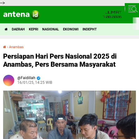
-->
JUM'AT
7 08 2026
DAERAH
KEPRI
NASIONAL
EKONOMI
INDEPHT
›
Anambas
Persiapan Hari Pers Nasional 2025 di Anambas, Pers Bersama Masyarakat
Persiapan Hari Pers Nasional 2025 di
Anambas, Pers Bersama Masyarakat
Faidillah
16/01/25, 14:25 WIB