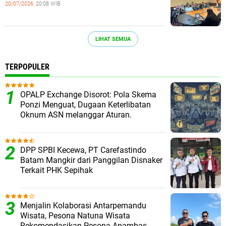
20/07/2026,
20:08 WIB
LIHAT SEMUA
TERPOPULER
OPALP Exchange Disorot: Pola Skema
Ponzi Menguat, Dugaan Keterlibatan
Oknum ASN melanggar Aturan.
DPP SPBI Kecewa, PT Carefastindo
Batam Mangkir dari Panggilan Disnaker
Terkait PHK Sepihak
Menjalin Kolaborasi Antarpemandu
Wisata, Pesona Natuna Wisata
Rekomendasikan Pesona Anambas