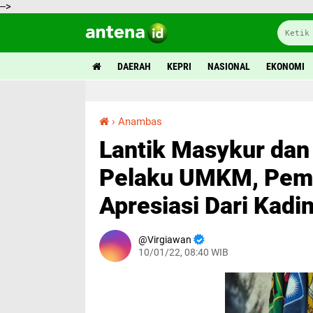
-->
DAERAH
KEPRI
NASIONAL
EKONOMI
›
Anambas
Lantik Masykur dan Sediakan Lapak Untuk Pelaku UMKM, Pemkab Anambas Dapat Apresiasi Dari Kadin KKA
Lantik Masykur dan
Pelaku UMKM, Pem
Apresiasi Dari Kadi
Virgiawan
10/01/22, 08:40 WIB