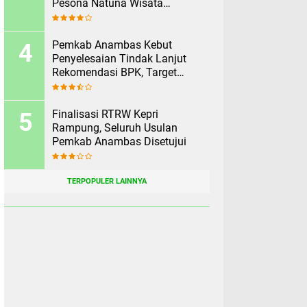
Pesona Natuna Wisata
Rekomendasikan Pesona
Anambas Layani Wisatawan
Malaysia
Pemkab Anambas Kebut
Penyelesaian Tindak Lanjut
Rekomendasi BPK, Target
Rampung Sebelum 2 Agustus
Finalisasi RTRW Kepri
Rampung, Seluruh Usulan
Pemkab Anambas Disetujui
TERPOPULER LAINNYA