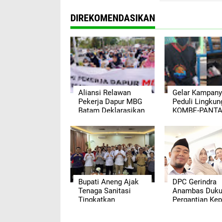
DIREKOMENDASIKAN
Aliansi Relawan
Gelar Kampan
Pekerja Dapur MBG
Peduli Lingkun
Batam Deklarasikan
KOMBE-PANT
Dukungan, Siap
Ajak Warga Ja
Kawal Program
Ekosistem Lau
Makan Bergizi Gratis
Anambas
Bupati Aneng Ajak
DPC Gerindra
Tenaga Sanitasi
Anambas Duk
Tingkatkan
Pergantian Kep
Kompetensi
BGN, Harap Da
Pengawasan Pangan
MBG Segera