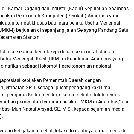
id - Kamar Dagang dan Industri (Kadin) Kepulauan Anambas
ebijakan Pemerintah Kabupaten (Pemkab) Anambas yang
k atau tempat khusus bagi para pelaku Usaha Menengah
UMKM) berjualan di sepanjang jalan Selayang Pandang Satu
Kecamatan Siantan.
t dinilai sebagai bentuk kepedulian pemerintah daerah
 Usaha Menengah Kecil (UKM) di Kepulauan Anambas yang
sa dinafikan sebagai lokomotif perekonomian nasional.
gapresiasi kebijakan Pemerintah Daerah dengan
n jembatan SP 1, sebagai pusat pedagang kaki lima
ami pengurus Kadin menilai, sikap tersebut adalah bentuk
erhatian pemerintah terhadap pelaku UMKM di Anambas," ujar
bas, Muh Nasrul Arsyad, SE. M.Si, kepada sejumlah media,
).
engan kebijakan tersebut, lokasi itu nantinya dapat menjadi