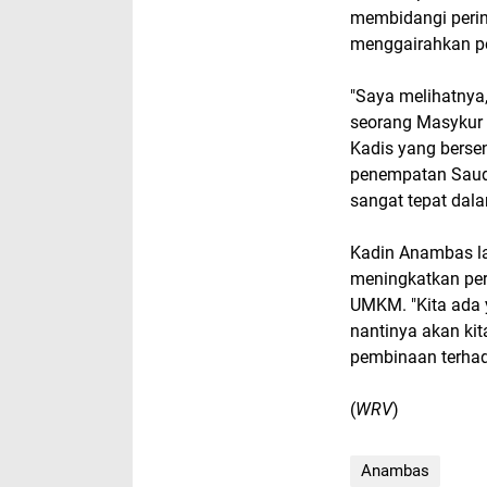
membidangi perin
menggairahkan p
"Saya melihatnya
seorang Masykur
Kadis yang berse
penempatan Sauda
sangat tepat dal
Kadin Anambas la
meningkatkan per
UMKM. "Kita ada
nantinya akan k
pembinaan terh
(
WRV
)
Anambas