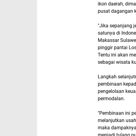
ikon daerah, dim
pusat dagangan ku
"Jika sepanjang j
satunya di Indone
Makassar Sulawesi
pinggir pantai Lo
Tentu ini akan men
sebagai wisata kul
Langkah selanju
pembinaan kepada 
pengelolaan keuan
permodalan.
"Pembinaan ini p
melanjutkan usah
maka dampaknya t
menjadi tulang p