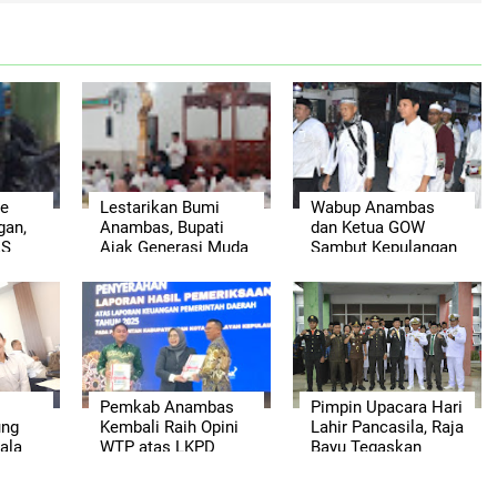
ye
Lestarikan Bumi
Wabup Anambas
gan,
Anambas, Bupati
dan Ketua GOW
AS
Ajak Generasi Muda
Sambut Kepulangan
ga
Jaga Warisan Alam
Jamaah Haji Tahun
t
Daerah
2026
Pemkab Anambas
Pimpin Upacara Hari
ung
Kembali Raih Opini
Lahir Pancasila, Raja
ala
WTP atas LKPD
Bayu Tegaskan
pur
Tahun Anggaran
Pentingnya
2025
Persatuan Bangsa