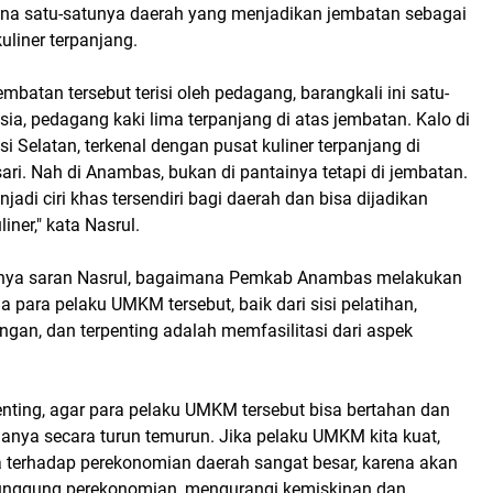
ana satu-satunya daerah yang menjadikan jembatan sebagai
liner terpanjang.
embatan tersebut terisi oleh pedagang, barangkali ini satu-
sia, pedagang kaki lima terpanjang di atas jembatan. Kalo di
 Selatan, terkenal dengan pusat kuliner terpanjang di
sari. Nah di Anambas, bukan di pantainya tetapi di jembatan.
jadi ciri khas tersendiri bagi daerah dan bisa dijadikan
iner," kata Nasrul.
tnya saran Nasrul, bagaimana Pemkab Anambas melakukan
para pelaku UMKM tersebut, baik dari sisi pelatihan,
gan, dan terpenting adalah memfasilitasi dari aspek
enting, agar para pelaku UMKM tersebut bisa bertahan dan
anya secara turun temurun. Jika pelaku UMKM kita kuat,
erhadap perekonomian daerah sangat besar, karena akan
unggung perekonomian, mengurangi kemiskinan dan