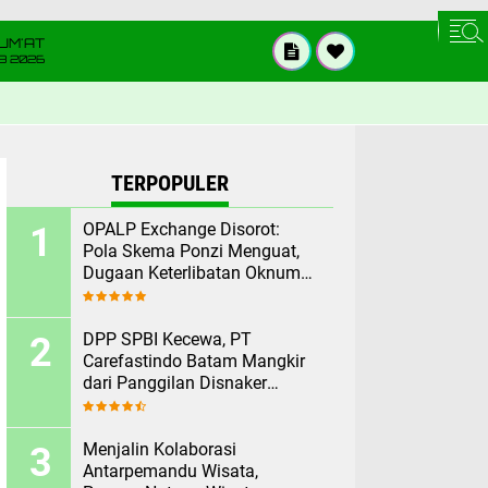
UM'AT
08 2026
TERPOPULER
OPALP Exchange Disorot:
Pola Skema Ponzi Menguat,
Dugaan Keterlibatan Oknum
ASN melanggar Aturan.
DPP SPBI Kecewa, PT
Carefastindo Batam Mangkir
dari Panggilan Disnaker
Terkait PHK Sepihak
Menjalin Kolaborasi
Antarpemandu Wisata,