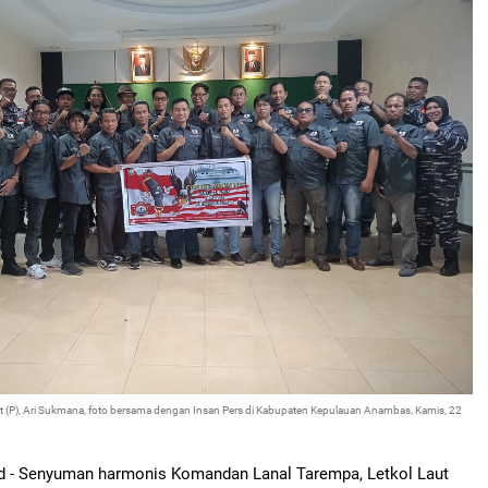
ut (P), Ari Sukmana, foto bersama dengan Insan Pers di Kabupaten Kepulauan Anambas, Kamis, 22
d - Senyuman harmonis Komandan Lanal Tarempa, Letkol Laut