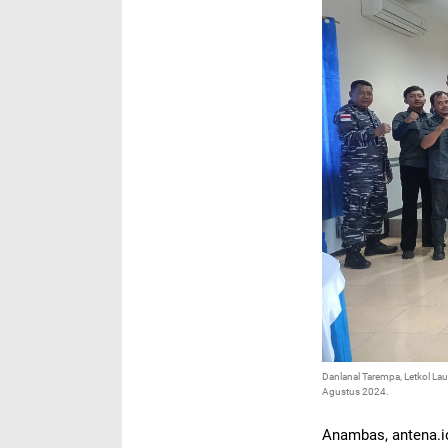
Danlanal Tarempa, Letkol La
Agustus 2024.
Anambas, antena.i