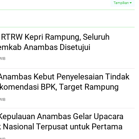
Tampilkan
si RTRW Kepri Rampung, Seluruh
emkab Anambas Disetujui
WIB
nambas Kebut Penyelesaian Tindak
ekomendasi BPK, Target Rampung
2 Agustus
WIB
epulauan Anambas Gelar Upacara
k Nasional Terpusat untuk Pertama