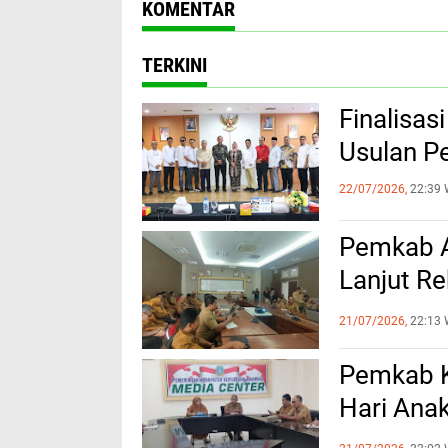
KOMENTAR
TERKINI
Finalisa
Usulan P
22/07/2026,
22:39 
Pemkab A
Lanjut R
Sebelum 
21/07/2026,
22:13 
Pemkab K
Hari Ana
Kalinya