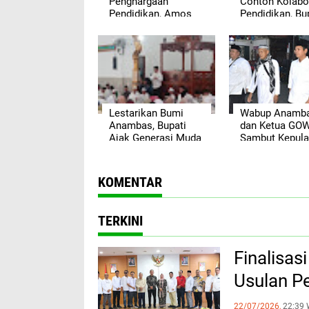
Penghargaan
Contoh Kolabo
Pendidikan, Amos
Pendidikan, Bu
Apui: Bukti Sinergi
Anambas Beri
Desa dalam
Penghargaan
Mendorong
Bergengsi
Kemajuan Generasi
Muda
Lestarikan Bumi
Wabup Anamb
Anambas, Bupati
dan Ketua GO
Ajak Generasi Muda
Sambut Kepul
Jaga Warisan Alam
Jamaah Haji T
Daerah
2026
KOMENTAR
TERKINI
Finalisa
Usulan P
22/07/2026,
22:39 