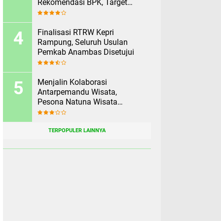
Rekomendasi BPK, Target
Rampung Sebelum 2 Agustus
Finalisasi RTRW Kepri
Rampung, Seluruh Usulan
Pemkab Anambas Disetujui
Menjalin Kolaborasi
Antarpemandu Wisata,
Pesona Natuna Wisata
Rekomendasikan Pesona
Anambas Layani Wisatawan
Malaysia
TERPOPULER LAINNYA