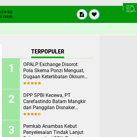
KAMIS
8 2026
TERPOPULER
OPALP Exchange Disorot:
Pola Skema Ponzi Menguat,
Dugaan Keterlibatan Oknum
ASN melanggar Aturan.
DPP SPBI Kecewa, PT
Carefastindo Batam Mangkir
dari Panggilan Disnaker
Terkait PHK Sepihak
Pemkab Anambas Kebut
Penyelesaian Tindak Lanjut