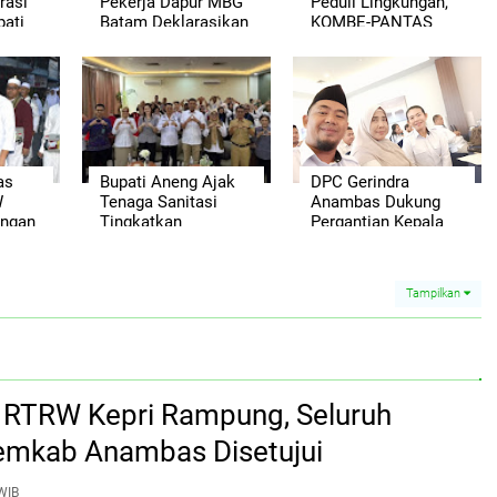
rasi
Pekerja Dapur MBG
Peduli Lingkungan,
pati
Batam Deklarasikan
KOMBE-PANTAS
kan
Dukungan, Siap
Ajak Warga Jaga
Kawal Program
Ekosistem Laut
Makan Bergizi Gratis
Anambas
as
Bupati Aneng Ajak
DPC Gerindra
W
Tenaga Sanitasi
Anambas Dukung
angan
Tingkatkan
Pergantian Kepala
ahun
Kompetensi
BGN, Harap Dapur
Pengawasan Pangan
MBG Segera
Siap Saji
Berjalan Maksimal
Tampilkan
si RTRW Kepri Rampung, Seluruh
emkab Anambas Disetujui
WIB