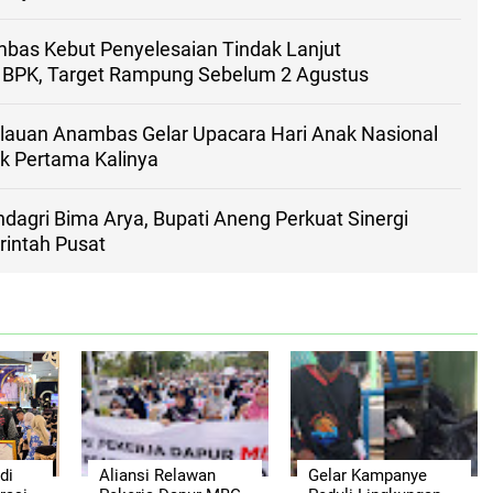
as Kebut Penyelesaian Tindak Lanjut
BPK, Target Rampung Sebelum 2 Agustus
auan Anambas Gelar Upacara Hari Anak Nasional
k Pertama Kalinya
agri Bima Arya, Bupati Aneng Perkuat Sinergi
intah Pusat
di
Aliansi Relawan
Gelar Kampanye