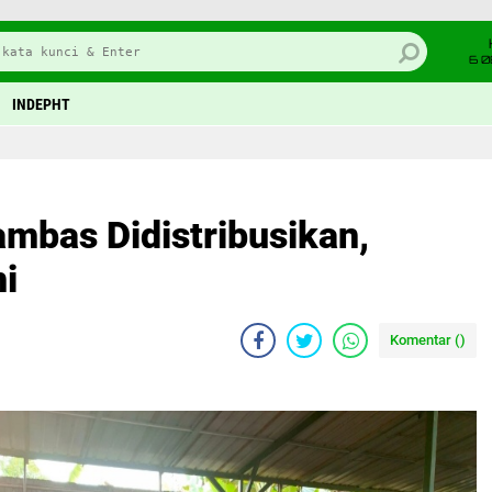
6 0
INDEPHT
ambas Didistribusikan,
ni
Komentar (
)