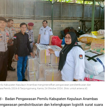
ilu Kabupaten Kepulaun Anambas mengintensifkan pengawasan
pendistribusian dan
ara
Pemilu 2024 di Tanjungpinang, Kamis, 24 Oktober 2024. (foto: untuk antena.id)
id - Badan Pengawasan Pemilu Kabupaten Kepulaun Anambas
pengawasan
pendistribusian dan kelengkapan logistik surat suara