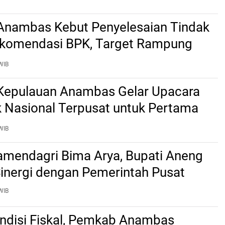
nambas Kebut Penyelesaian Tindak
ekomendasi BPK, Target Rampung
2 Agustus
WIB
epulauan Anambas Gelar Upacara
k Nasional Terpusat untuk Pertama
WIB
mendagri Bima Arya, Bupati Aneng
Sinergi dengan Pemerintah Pusat
WIB
ndisi Fiskal, Pemkab Anambas