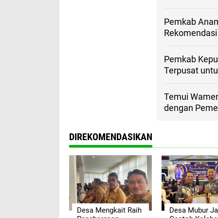
Pemkab Anamb
Rekomendasi 
Pemkab Kepul
Terpusat untu
Temui Wamend
dengan Pemer
DIREKOMENDASIKAN
Desa Mengkait Raih
Desa Mubur Ja