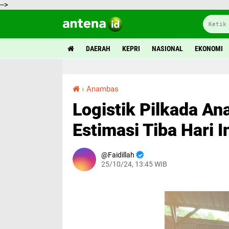
-->
DAERAH
KEPRI
NASIONAL
EKONOMI
›
Anambas
Logistik Pilkada Anambas Didistribusikan, Estimasi Tiba Hari Ini
Logistik Pilkada An
Estimasi Tiba Hari I
Faidillah
25/10/24, 13:45 WIB