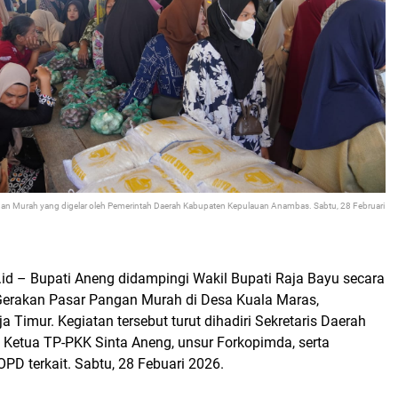
gan Murah yang digelar oleh Pemerintah Daerah Kabupaten Kepulauan Anambas. Sabtu, 28 Februari
id – Bupati
Aneng
didampingi Wakil Bupati Raja Bayu secara
erakan Pasar Pangan Murah di Desa Kuala Maras,
Timur. Kegiatan tersebut turut dihadiri Sekretaris Daerah
, Ketua TP-PKK Sinta Aneng, unsur Forkopimda, serta
PD terkait. Sabtu, 28 Febuari 2026.