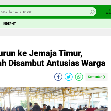
8 0
INDEPHT
run ke Jemaja Timur,
ah Disambut Antusias Warga
Komentar (
)