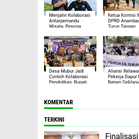
Menjalin Kolaborasi
Ketua Komisi II
Antarpemandu
DPRD Anamba
Wisata, Pesona
Turun Tangan
Natuna Wisata
Timbun Akses
Rekomendasikan
Masuk RSUD
Pesona Anambas
dengan Batu Spl
Layani Wisatawan
Prihatin Warga
Malaysia
Kerap Terjatuh
Hujan
Desa Mubur Jadi
Aliansi Relawa
Contoh Kolaborasi
Pekerja Dapur
Pendidikan, Bupati
Batam Deklara
Anambas Berikan
Dukungan, Sia
Penghargaan
Kawal Progra
Bergengsi
Makan Bergizi 
KOMENTAR
TERKINI
Finalisa