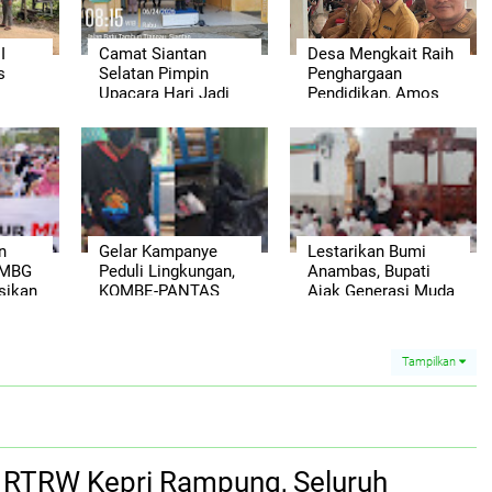
I
Camat Siantan
Desa Mengkait Raih
s
Selatan Pimpin
Penghargaan
Upacara Hari Jadi
Pendidikan, Amos
ke-18 Anambas,
Apui: Bukti Sinergi
Lansia Terima
Desa dalam
it,
Kacamata Baca
Mendorong
Gratis
Kemajuan Generasi
 Saat
Muda
n
Gelar Kampanye
Lestarikan Bumi
 MBG
Peduli Lingkungan,
Anambas, Bupati
sikan
KOMBE-PANTAS
Ajak Generasi Muda
p
Ajak Warga Jaga
Jaga Warisan Alam
m
Ekosistem Laut
Daerah
Gratis
Anambas
Tampilkan
si RTRW Kepri Rampung, Seluruh