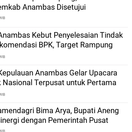
emkab Anambas Disetujui
WIB
nambas Kebut Penyelesaian Tindak
ekomendasi BPK, Target Rampung
2 Agustus
WIB
epulauan Anambas Gelar Upacara
k Nasional Terpusat untuk Pertama
WIB
mendagri Bima Arya, Bupati Aneng
Sinergi dengan Pemerintah Pusat
WIB