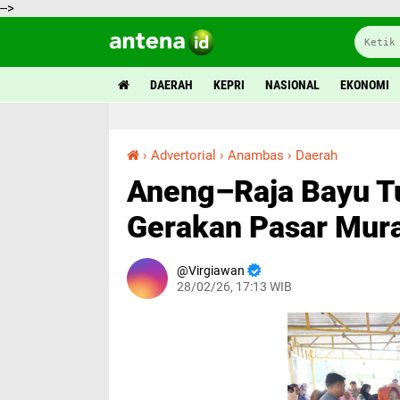
-->
DAERAH
KEPRI
NASIONAL
EKONOMI
›
Advertorial
›
Anambas
›
Daerah
Aneng–Raja Bayu Turun ke Jemaja Timur, Gerakan Pasar Murah Disambut Antusias Warga
Aneng–Raja Bayu Tu
Gerakan Pasar Mur
Virgiawan
28/02/26, 17:13 WIB