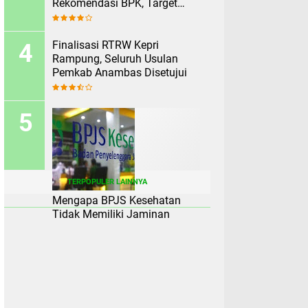
Rekomendasi BPK, Target
Rampung Sebelum 2 Agustus
Finalisasi RTRW Kepri
Rampung, Seluruh Usulan
Pemkab Anambas Disetujui
TERPOPULER LAINNYA
Mengapa BPJS Kesehatan
Tidak Memiliki Jaminan
Kematian?