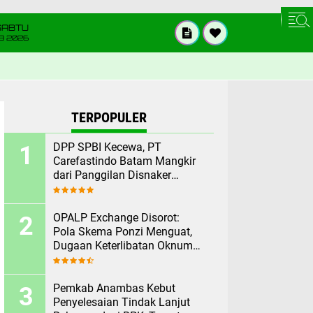
SABTU
8 2026
TERPOPULER
DPP SPBI Kecewa, PT
Carefastindo Batam Mangkir
dari Panggilan Disnaker
Terkait PHK Sepihak
OPALP Exchange Disorot:
Pola Skema Ponzi Menguat,
Dugaan Keterlibatan Oknum
ASN melanggar Aturan.
Pemkab Anambas Kebut
Penyelesaian Tindak Lanjut