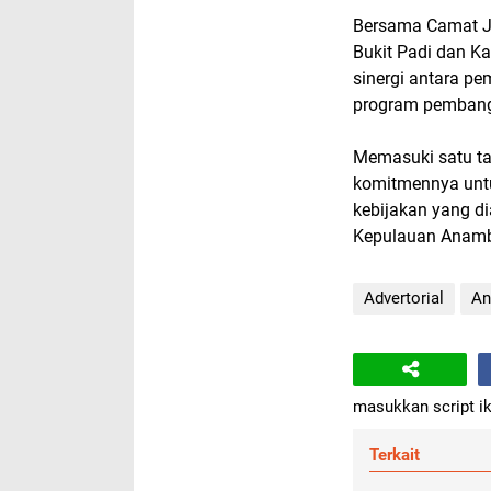
Bersama Camat Je
Bukit Padi dan K
sinergi antara p
program pembang
Memasuki satu t
komitmennya untu
kebijakan yang d
Kepulauan Anamb
Advertorial
An
masukkan script ik
Terkait