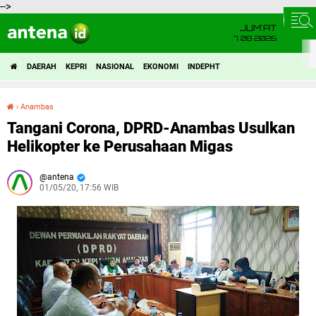
-->
JUM'AT
7 08 2026
DAERAH
KEPRI
NASIONAL
EKONOMI
INDEPHT
›
Anambas
Tangani Corona, DPRD-Anambas Usulkan Helikopter ke Perusahaan Migas
Tangani Corona, DPRD-Anambas Usulkan
Helikopter ke Perusahaan Migas
antena
01/05/20, 17:56 WIB