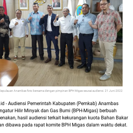
Kepulauan Anambas foto bersama dengan pimpinan BPH Migas seusai audiensi. 21 Juni 2022
id - Audiensi Pemerintah Kabupaten (Pemkab) Anambas
gatur Hilir Minyak dan Gas Bumi (BPH-Migas) berbuah
karenakan, hasil audiensi terkait kekurangan kuota Bahan Bakar
n dibawa pada rapat komite BPH Migas dalam waktu dekat.