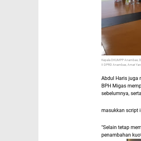
Kepala DKUMPP Anambas, Dr.
II DPRD Anambas, Amat Yan
Abdul Haris juga
BPH Migas mempe
sebelumnya, ser
masukkan script i
"Selain tetap me
penambahan kuota