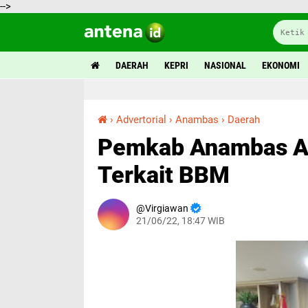
-->
DAERAH
KEPRI
NASIONAL
EKONOMI
›
Advertorial
›
Anambas
›
Daerah
Pemkab Anambas Audiensi dengan BPH Migas Terkait BBM
Pemkab Anambas Au
Terkait BBM
Virgiawan
21/06/22, 18:47 WIB