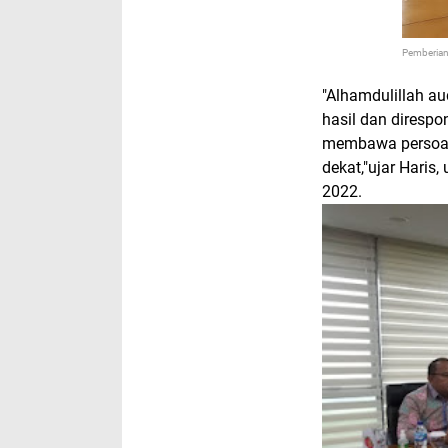
Pemberian
"Alhamdulillah a
hasil dan direspo
membawa persoala
dekat,"ujar Haris
2022.