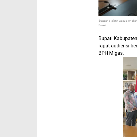
Suasana jalannya audiensi 
Bumi
Bupati Kabupaten
rapat audiensi be
BPH Migas.