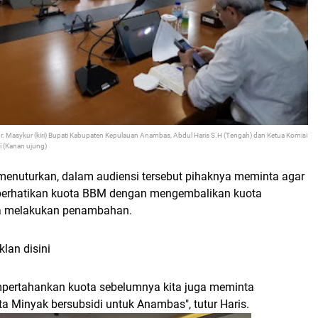
 Masykur (kiri) Bupati Kabupaten Kepulauan Anambas, Abdul Haris S.H (Tengah) dan Ketua Komisi
i (Kanan ujung)
 menuturkan, dalam audiensi tersebut pihaknya meminta agar
rhatikan kuota BBM dengan mengembalikan kuota
ta melakukan penambahan.
klan disini
mpertahankan kuota sebelumnya kita juga meminta
 Minyak bersubsidi untuk Anambas", tutur Haris.