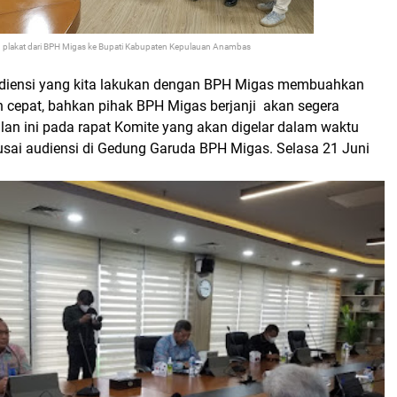
 plakat dari BPH Migas ke Bupati Kabupaten Kepulauan Anambas
udiensi yang kita lakukan dengan BPH Migas membuahkan
n cepat, bahkan pihak BPH Migas berjanji akan segera
n ini pada rapat Komite yang akan digelar dalam waktu
, usai audiensi di Gedung Garuda BPH Migas. Selasa 21 Juni