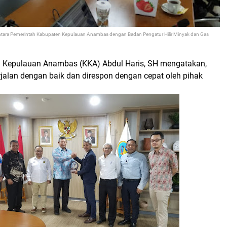
antara Pemerintah Kabupaten Kepulauan Anambas dengan Badan Pengatur Hilir Minyak dan Gas
 Kepulauan Anambas (KKA) Abdul Haris, SH mengatakan,
rjalan dengan baik dan direspon dengan cepat oleh pihak