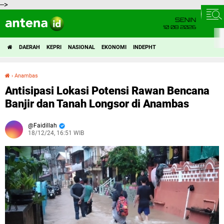
-->
SENIN
10 08 2026
DAERAH
KEPRI
NASIONAL
EKONOMI
INDEPHT
›
Anambas
Antisipasi Lokasi Potensi Rawan Bencana Banjir dan Tanah Longsor di Anambas
Antisipasi Lokasi Potensi Rawan Bencana
Banjir dan Tanah Longsor di Anambas
Faidillah
18/12/24, 16:51 WIB