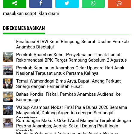
masukkan script iklan disini
DIREKOMENDASIKAN
Finalisasi RTRW Kepri Rampung, Seluruh Usulan Pemkab
Anambas Disetujui
Pemkab Anambas Kebut Penyelesaian Tindak Lanjut
Rekomendasi BPK, Target Rampung Sebelum 2 Agustus
Pemkab Kepulauan Anambas Gelar Upacara Hari Anak
Nasional Terpusat untuk Pertama Kalinya
Temui Wamendagri Bima Arya, Bupati Aneng Perkuat
Sinergi dengan Pemerintah Pusat
Bahas Kondisi Fiskal, Pemkab Anambas Audiensi ke
Kemendagri
Wabup Anambas Nobar Final Piala Dunia 2026 Bersama
Masyarakat, Dukung Argentina dengan Semangat
Sportivitas
Rombongan Makcik Orked Asal Malaysia Terpikat dengan
Pesona Anambas, Aconk: Sekali Datang Pasti Ingin
Kembali
Menjalin Kolaborasi Antarpemandu Wisata, Pesona