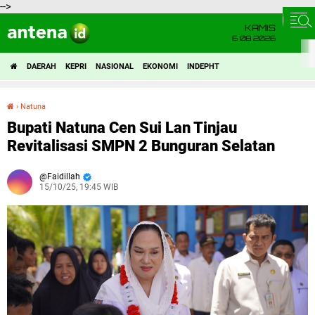
-->
KAMIS
6 08 2026
DAERAH
KEPRI
NASIONAL
EKONOMI
INDEPHT
›
Natuna
Bupati Natuna Cen Sui Lan Tinjau Revitalisasi SMPN 2 Bunguran Selatan
Bupati Natuna Cen Sui Lan Tinjau
Revitalisasi SMPN 2 Bunguran Selatan
Faidillah
15/10/25, 19:45 WIB