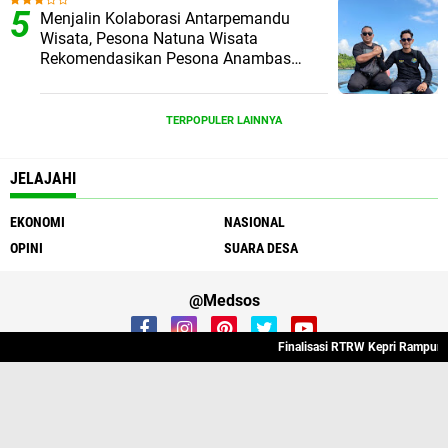
Menjalin Kolaborasi Antarpemandu
Wisata, Pesona Natuna Wisata
Rekomendasikan Pesona Anambas
Layani Wisatawan Malaysia
TERPOPULER LAINNYA
JELAJAHI
EKONOMI
NASIONAL
OPINI
SUARA DESA
@Medsos
Finalisasi RTRW Kepri Rampung, 
Redaksi
Tentang Kami
Contact
Sitemap
Pedoman Media Cyber
Disclaimer
Privacy Policy
Copyright ©
2026 antena.id