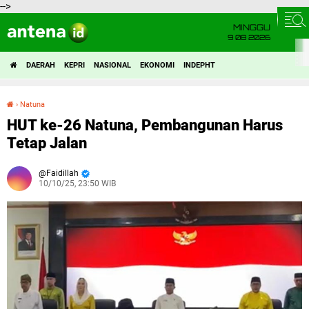
-->
MINGGU
9 08 2026
DAERAH
KEPRI
NASIONAL
EKONOMI
INDEPHT
›
Natuna
HUT ke-26 Natuna, Pembangunan Harus Tetap Jalan
HUT ke-26 Natuna, Pembangunan Harus
Tetap Jalan
Faidillah
10/10/25, 23:50 WIB