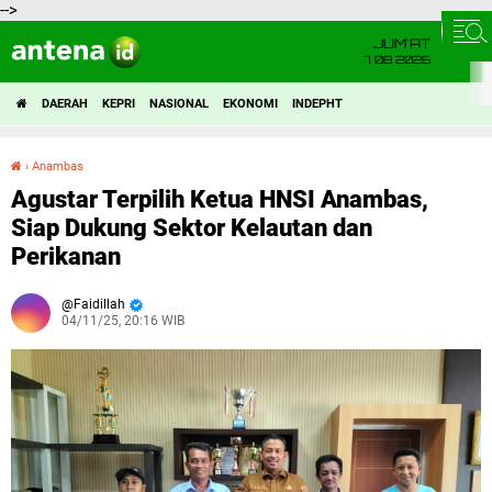
-->
JUM'AT
7 08 2026
DAERAH
KEPRI
NASIONAL
EKONOMI
INDEPHT
›
Anambas
Agustar Terpilih Ketua HNSI Anambas, Siap Dukung Sektor Kelautan dan Perikanan
Agustar Terpilih Ketua HNSI Anambas,
Siap Dukung Sektor Kelautan dan
Perikanan
Faidillah
04/11/25, 20:16 WIB