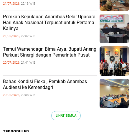
21/07/2026,
22:13 WIB
Pemkab Kepulauan Anambas Gelar Upacara
Hari Anak Nasional Terpusat untuk Pertama
Kalinya
21/07/2026,
22:02 WIB
Temui Wamendagri Bima Arya, Bupati Aneng
Perkuat Sinergi dengan Pemerintah Pusat
20/07/2026,
21:41 WIB
Bahas Kondisi Fiskal, Pemkab Anambas
Audiensi ke Kemendagri
20/07/2026,
20:08 WIB
LIHAT SEMUA
TERPOPULER