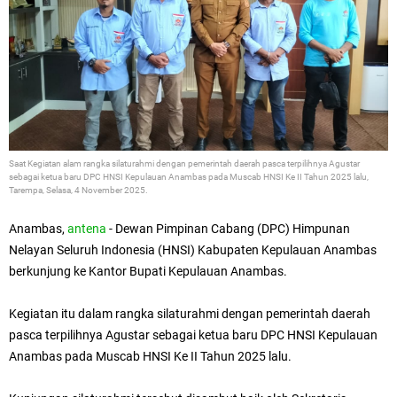
Saat
Kegiatan alam rangka
silaturahmi dengan pemerintah daerah pasca terpilihnya Agustar
sebagai ketua baru DPC HNSI Kepulauan Anambas pada Muscab HNSI Ke II Tahun 2025 lalu,
Tarempa, S
elasa, 4 November 2025.
Anambas,
antena
- Dewan Pimpinan Cabang (DPC) Himpunan
Nelayan Seluruh Indonesia (HNSI) Kabupaten Kepulauan Anambas
berkunjung ke Kantor Bupati Kepulauan Anambas.
Kegiatan itu dalam rangka
silaturahmi dengan pemerintah daerah
pasca terpilihnya Agustar sebagai ketua baru DPC HNSI Kepulauan
Anambas pada Muscab HNSI Ke II Tahun 2025 lalu.