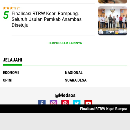
Finalisasi RTRW Kepri Rampung,
Seluruh Usulan Pemkab Anambas
Disetujui
TERPOPULER LAINNYA
JELAJAHI
EKONOMI
NASIONAL
OPINI
SUARA DESA
@Medsos
Finalisasi RTRW Kepri Rampung, 
Redaksi
Tentang Kami
Contact
Sitemap
Pedoman Media Cyber
Disclaimer
Privacy Policy