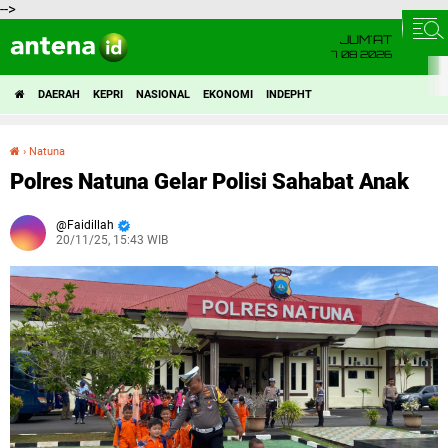
-->
JUM'AT
7 08 2026
DAERAH
KEPRI
NASIONAL
EKONOMI
INDEPHT
›
Natuna
Polres Natuna Gelar Polisi Sahabat Anak
Polres Natuna Gelar Polisi Sahabat Anak
Faidillah
20/11/25, 15:43 WIB