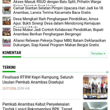
Akses Masuk RSUD dengan Batu Split, Prihatin Warga
Kerap Terjatuh Saat Hujan
Camat Siantan Selatan Pimpin Upacara Hari Jadi ke-18
Anambas, Lansia Terima Kacamata Baca Gratis
Desa Mengkait Raih Penghargaan Pendidikan, Amos
Apui: Bukti Sinergi Desa dalam Mendorong Kemajuan
Generasi Muda
Desa Mubur Jadi Contoh Kolaborasi Pendidikan, Bupati
Anambas Berikan Penghargaan Bergengsi
Aliansi Relawan Pekerja Dapur MBG Batam Deklarasikan
Dukungan, Siap Kawal Program Makan Bergizi Gratis
KOMENTAR
Tampilkan
TERKINI
Finalisasi RTRW Kepri Rampung, Seluruh
Usulan Pemkab Anambas Disetujui
22/07/2026,
22:39 WIB
Pemkab Anambas Kebut Penyelesaian
Tindak Lanjut Rekomendasi BPK, Target