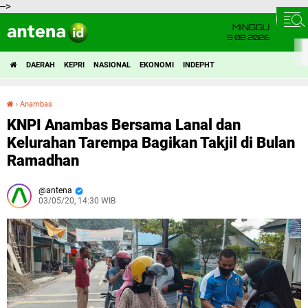
-->
MINGGU
9 08 2026
DAERAH
KEPRI
NASIONAL
EKONOMI
INDEPHT
›
Anambas
KNPI Anambas Bersama Lanal dan Kelurahan Tarempa Bagikan Takjil di Bulan Ramadhan
KNPI Anambas Bersama Lanal dan
Kelurahan Tarempa Bagikan Takjil di Bulan
Ramadhan
antena
03/05/20, 14:30 WIB