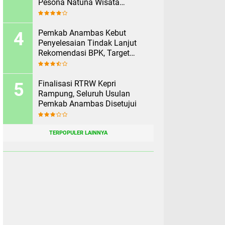
Pesona Natuna Wisata
Rekomendasikan Pesona
Anambas Layani Wisatawan
Malaysia
Pemkab Anambas Kebut
Penyelesaian Tindak Lanjut
Rekomendasi BPK, Target
Rampung Sebelum 2 Agustus
Finalisasi RTRW Kepri
Rampung, Seluruh Usulan
Pemkab Anambas Disetujui
TERPOPULER LAINNYA