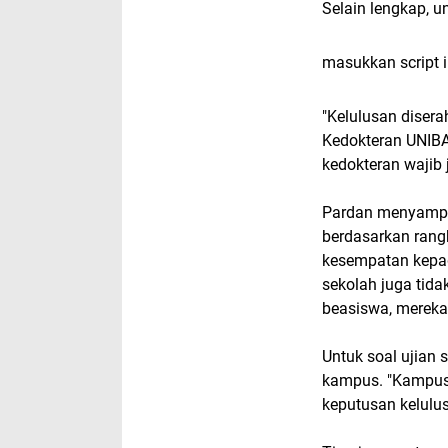
Selain lengkap, un
masukkan script i
"Kelulusan diser
Kedokteran UNIBA.
kedokteran wajib 
Pardan menyampaik
berdasarkan rang
kesempatan kepad
sekolah juga tid
beasiswa, mereka 
Untuk soal ujian 
kampus. "Kampus 
keputusan kelulu