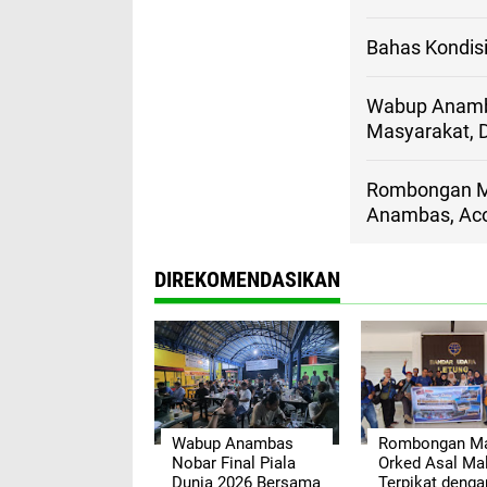
Bahas Kondis
Wabup Anamba
Masyarakat, 
Rombongan Ma
Anambas, Acon
DIREKOMENDASIKAN
Wabup Anambas
Rombongan Ma
Nobar Final Piala
Orked Asal Ma
Dunia 2026 Bersama
Terpikat denga