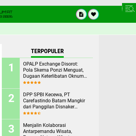
UM'AT
08 2026
TERPOPULER
OPALP Exchange Disorot:
Pola Skema Ponzi Menguat,
Dugaan Keterlibatan Oknum
ASN melanggar Aturan.
DPP SPBI Kecewa, PT
Carefastindo Batam Mangkir
dari Panggilan Disnaker
Terkait PHK Sepihak
Menjalin Kolaborasi
Antarpemandu Wisata,