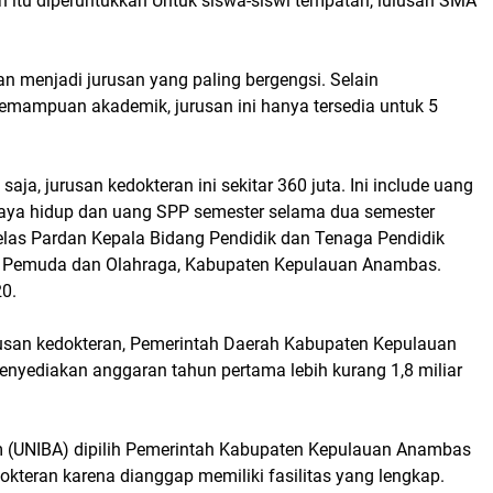
an itu diperuntukkan Untuk siswa-siswi tempatan, lulusan SMA
n menjadi jurusan yang paling bergengsi. Selain
ampuan akademik, jurusan ini hanya tersedia untuk 5
saja, jurusan kedokteran ini sekitar 360 juta. Ini include uang
aya hidup dan uang SPP semester selama dua semester
jelas Pardan Kepala Bidang Pendidik dan Tenaga Pendidik
n Pemuda dan Olahraga, Kabupaten Kepulauan Anambas.
20.
rusan kedokteran, Pemerintah Daerah Kabupaten Kepulauan
nyediakan anggaran tahun pertama lebih kurang 1,8 miliar
m (UNIBA) dipilih Pemerintah Kabupaten Kepulauan Anambas
okteran karena dianggap memiliki fasilitas yang lengkap.