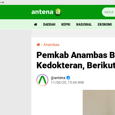
-->
DAERAH
KEPRI
NASIONAL
EKONOMI
›
Anambas
Pemkab Anambas Berikan Beasiswa Kedokteran, Berikut Syaratnya
Pemkab Anambas Be
Kedokteran, Beriku
antena
11/06/20, 15:44 WIB