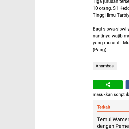
Tiga jurusan ters
10 orang, S1 Ked
Tinggi Ilmu Tarbi
Bagi siswa-siswi 
nantinya wajib me
yang menanti. Me
(Pang).
Anambas
masukkan script ik
Terkait
Temui Wamend
dengan Pemer