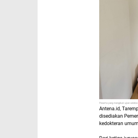
Peserta yang mengikuti ujian selek
Antena.id, Tarem
disediakan Peme
kedokteran umum,