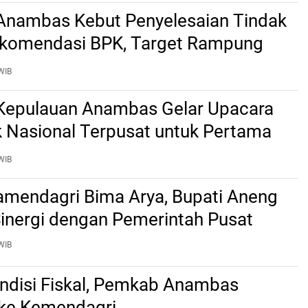
nambas Kebut Penyelesaian Tindak
ekomendasi BPK, Target Rampung
2 Agustus
WIB
epulauan Anambas Gelar Upacara
k Nasional Terpusat untuk Pertama
WIB
mendagri Bima Arya, Bupati Aneng
Sinergi dengan Pemerintah Pusat
WIB
ndisi Fiskal, Pemkab Anambas
 ke Kemendagri