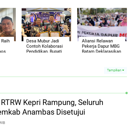
as,
Natuna Wisata
Timbun Akses
Rekomendasikan
Masuk RSUD
ngin
Pesona Anambas
dengan Batu Split,
Layani Wisatawan
Prihatin Warga
Malaysia
Kerap Terjatuh Saat
Hujan
 Raih
Desa Mubur Jadi
Aliansi Relawan
Contoh Kolaborasi
Pekerja Dapur MBG
mos
Pendidikan, Bupati
Batam Deklarasikan
ergi
Anambas Berikan
Dukungan, Siap
Penghargaan
Kawal Program
Bergengsi
Makan Bergizi Gratis
Tampilkan
rasi
si RTRW Kepri Rampung, Seluruh
emkab Anambas Disetujui
WIB