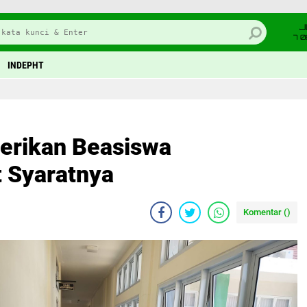
J
7 
INDEPHT
rikan Beasiswa
t Syaratnya
Komentar (
)