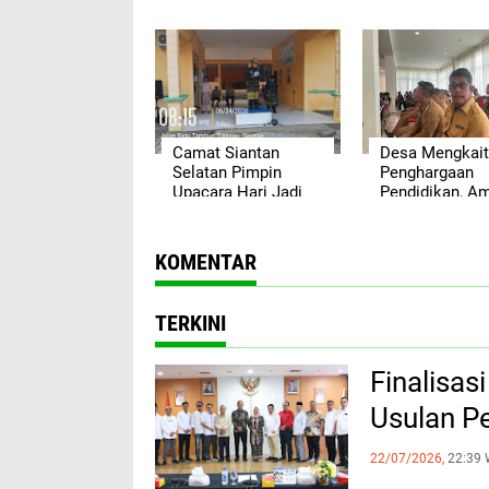
Masyarakat, Dukung
Pesona Anamb
Argentina dengan
Aconk: Sekali
Semangat
Datang Pasti I
Sportivitas
Kembali
Camat Siantan
Desa Mengkait
Selatan Pimpin
Penghargaan
Upacara Hari Jadi
Pendidikan, A
ke-18 Anambas,
Apui: Bukti Sin
Lansia Terima
Desa dalam
Kacamata Baca
Mendorong
KOMENTAR
Gratis
Kemajuan Gene
Muda
TERKINI
Finalisa
Usulan P
22/07/2026,
22:39 