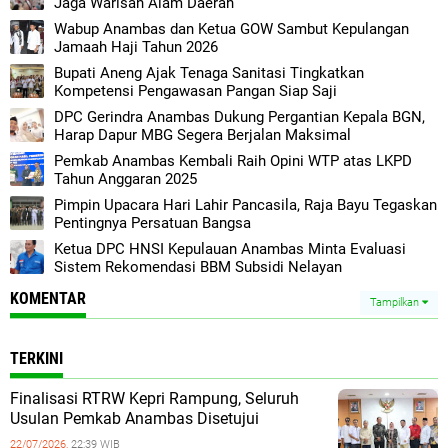
Jaga Warisan Alam Daerah
Wabup Anambas dan Ketua GOW Sambut Kepulangan
Jamaah Haji Tahun 2026
Bupati Aneng Ajak Tenaga Sanitasi Tingkatkan
Kompetensi Pengawasan Pangan Siap Saji
DPC Gerindra Anambas Dukung Pergantian Kepala BGN,
Harap Dapur MBG Segera Berjalan Maksimal
Pemkab Anambas Kembali Raih Opini WTP atas LKPD
Tahun Anggaran 2025
Pimpin Upacara Hari Lahir Pancasila, Raja Bayu Tegaskan
Pentingnya Persatuan Bangsa
Ketua DPC HNSI Kepulauan Anambas Minta Evaluasi
Sistem Rekomendasi BBM Subsidi Nelayan
KOMENTAR
Tampilkan
TERKINI
Finalisasi RTRW Kepri Rampung, Seluruh
Usulan Pemkab Anambas Disetujui
22/07/2026,
22:39 WIB