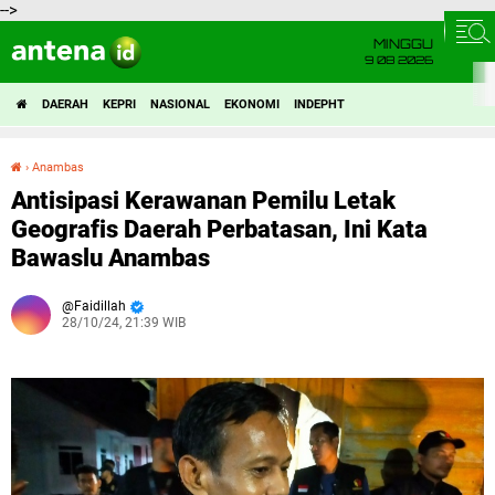
-->
MINGGU
9 08 2026
DAERAH
KEPRI
NASIONAL
EKONOMI
INDEPHT
›
Anambas
Antisipasi Kerawanan Pemilu Letak Geografis Daerah Perbatasan, Ini Kata Bawaslu Anambas
Antisipasi Kerawanan Pemilu Letak
Geografis Daerah Perbatasan, Ini Kata
Bawaslu Anambas
Faidillah
28/10/24, 21:39 WIB