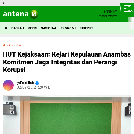
-->
KAMIS
6 08 2026
DAERAH
KEPRI
NASIONAL
EKONOMI
INDEPHT
›
Anambas
HUT Kejaksaan: Kejari Kepulauan Anambas Komitmen Jaga Integritas dan Perangi Korupsi
HUT Kejaksaan: Kejari Kepulauan Anambas
Komitmen Jaga Integritas dan Perangi
Korupsi
Faidillah
02/09/25, 21:20 WIB