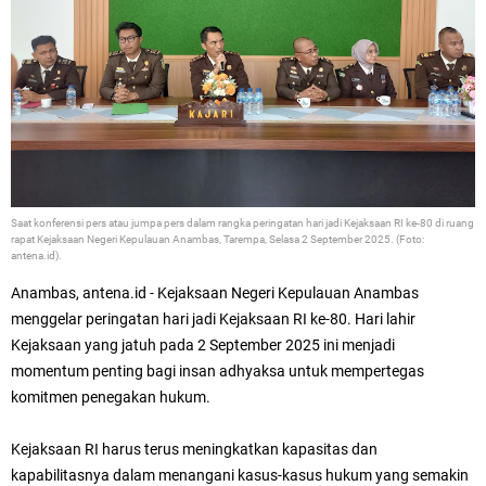
Saat konferensi pers atau jumpa pers
dalam rangka peringatan hari jadi Kejaksaan RI ke-80 di ruang
rapat Kejaksaan Negeri Kepulauan Anambas, Tarempa, Selasa 2 September 2025. (Foto:
antena.id).
Anambas, antena.id -
Kejaksaan Negeri Kepulauan Anambas
menggelar peringatan hari jadi Kejaksaan RI ke-80. H
ari lahir
Kejaksaan yang jatuh pada 2 September 2025 ini
menjadi
momentum penting bagi insan adhyaksa untuk mempertegas
komitmen penegakan hukum.
Kejaksaan RI harus terus meningkatkan kapasitas dan
kapabilitasnya dalam menangani kasus-kasus hukum yang semakin