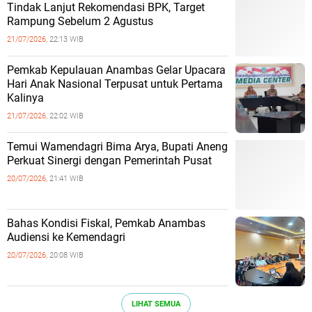
Tindak Lanjut Rekomendasi BPK, Target
Rampung Sebelum 2 Agustus
21/07/2026,
22:13 WIB
Pemkab Kepulauan Anambas Gelar Upacara
Hari Anak Nasional Terpusat untuk Pertama
Kalinya
21/07/2026,
22:02 WIB
Temui Wamendagri Bima Arya, Bupati Aneng
Perkuat Sinergi dengan Pemerintah Pusat
20/07/2026,
21:41 WIB
Bahas Kondisi Fiskal, Pemkab Anambas
Audiensi ke Kemendagri
20/07/2026,
20:08 WIB
LIHAT SEMUA