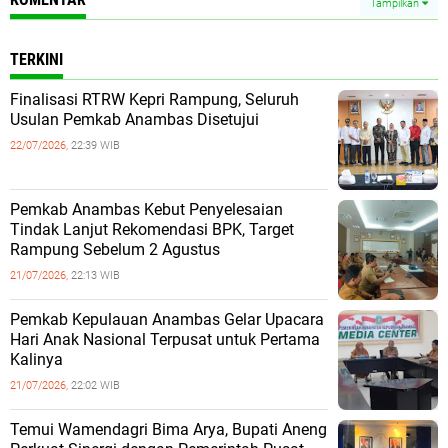
Tampilkan
TERKINI
Finalisasi RTRW Kepri Rampung, Seluruh
Usulan Pemkab Anambas Disetujui
22/07/2026,
22:39 WIB
Pemkab Anambas Kebut Penyelesaian
Tindak Lanjut Rekomendasi BPK, Target
Rampung Sebelum 2 Agustus
21/07/2026,
22:13 WIB
Pemkab Kepulauan Anambas Gelar Upacara
Hari Anak Nasional Terpusat untuk Pertama
Kalinya
21/07/2026,
22:02 WIB
Temui Wamendagri Bima Arya, Bupati Aneng