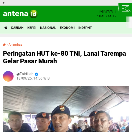
-->
MINGGU
9 08 2026
DAERAH
KEPRI
NASIONAL
EKONOMI
INDEPHT
›
Anambas
Peringatan HUT ke-80 TNI, Lanal Tarempa Gelar Pasar Murah
Peringatan HUT ke-80 TNI, Lanal Tarempa
Gelar Pasar Murah
Faidillah
18/09/25, 14:56 WIB