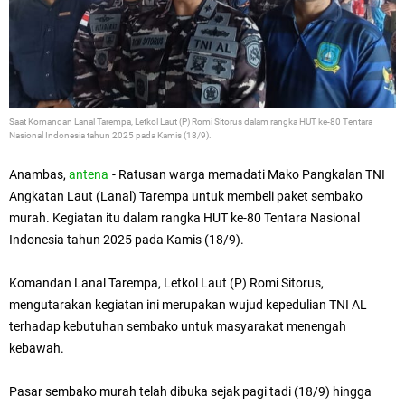
Saat
Komandan Lanal Tarempa, Letkol Laut (P) Romi Sitorus dalam
rangka
HUT ke-80 Tentara
Nasional Indonesia tahun 2025
pada Kamis (18/9).
Anambas,
antena
- Ratusan warga memadati Mako
Pangkalan TNI
Angkatan Laut (Lanal) Tarempa untuk membeli paket sembako
murah. Kegiatan itu dalam rangka
HUT ke-80 Tentara Nasional
Indonesia tahun 2025 pada Kamis (18/9).
Komandan Lanal Tarempa, Letkol Laut (P) Romi Sitorus,
mengutarakan kegiatan ini merupakan wujud kepedulian TNI AL
terhadap kebutuhan sembako untuk masyarakat menengah
kebawah.
Pasar sembako murah telah dibuka sejak pagi tadi (18/9) hingga