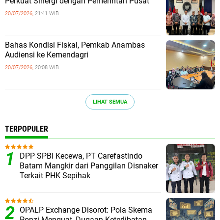
Perkuat Sinergi dengan Pemerintah Pusat
20/07/2026,
21:41 WIB
Bahas Kondisi Fiskal, Pemkab Anambas
Audiensi ke Kemendagri
20/07/2026,
20:08 WIB
LIHAT SEMUA
TERPOPULER
DPP SPBI Kecewa, PT Carefastindo
Batam Mangkir dari Panggilan Disnaker
Terkait PHK Sepihak
OPALP Exchange Disorot: Pola Skema
Ponzi Menguat, Dugaan Keterlibatan