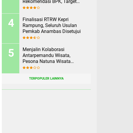
Rekomendasi BPK, Target
Rampung Sebelum 2 Agustus
Finalisasi RTRW Kepri
Rampung, Seluruh Usulan
Pemkab Anambas Disetujui
Menjalin Kolaborasi
Antarpemandu Wisata,
Pesona Natuna Wisata
Rekomendasikan Pesona
Anambas Layani Wisatawan
Malaysia
TERPOPULER LAINNYA