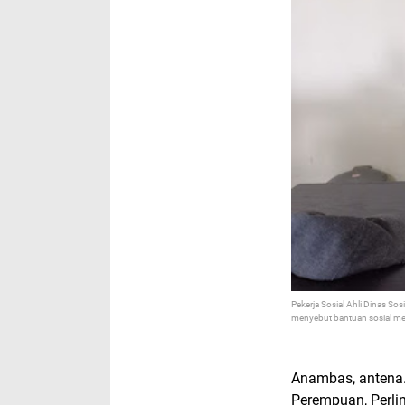
Pekerja Sosial Ahli Dinas 
menyebut bantuan sosial mel
Anambas, antena.i
Perempuan, Perl