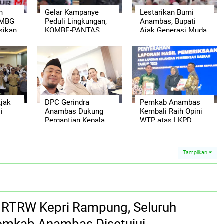
n
Gelar Kampanye
Lestarikan Bumi
 MBG
Peduli Lingkungan,
Anambas, Bupati
sikan
KOMBE-PANTAS
Ajak Generasi Muda
p
Ajak Warga Jaga
Jaga Warisan Alam
m
Ekosistem Laut
Daerah
Gratis
Anambas
Ajak
DPC Gerindra
Pemkab Anambas
i
Anambas Dukung
Kembali Raih Opini
Pergantian Kepala
WTP atas LKPD
BGN, Harap Dapur
Tahun Anggaran
angan
MBG Segera
2025
Berjalan Maksimal
Tampilkan
si RTRW Kepri Rampung, Seluruh