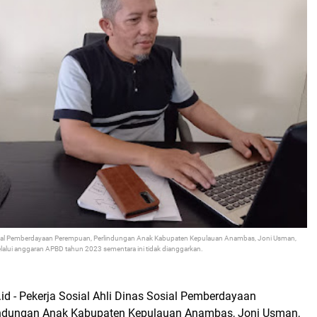
Sosial Pemberdayaan Perempuan, Perlindungan Anak Kabupaten Kepulauan Anambas, Joni Usman,
alui anggaran APBD tahun 2023 sementara ini tidak dianggarkan.
d - Pekerja Sosial Ahli Dinas Sosial Pemberdayaan
indungan Anak Kabupaten Kepulauan Anambas, Joni Usman,