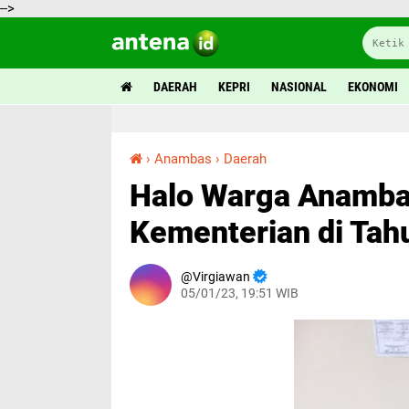
-->
DAERAH
KEPRI
NASIONAL
EKONOMI
›
Anambas
›
Daerah
Halo Warga Anambas! Ada Bantuan Sosial dari Kementerian di Tahun 2023
Halo Warga Anambas
Kementerian di Tah
Virgiawan
05/01/23, 19:51 WIB