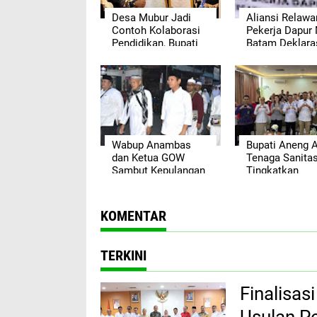
Desa Mubur Jadi
Aliansi Relawa
Contoh Kolaborasi
Pekerja Dapur
Pendidikan, Bupati
Batam Deklara
Anambas Berikan
Dukungan, Sia
Penghargaan
Kawal Progra
Bergengsi
Makan Bergizi 
Wabup Anambas
Bupati Aneng 
dan Ketua GOW
Tenaga Sanitas
Sambut Kepulangan
Tingkatkan
Jamaah Haji Tahun
Kompetensi
2026
Pengawasan P
Siap Saji
KOMENTAR
TERKINI
Finalisa