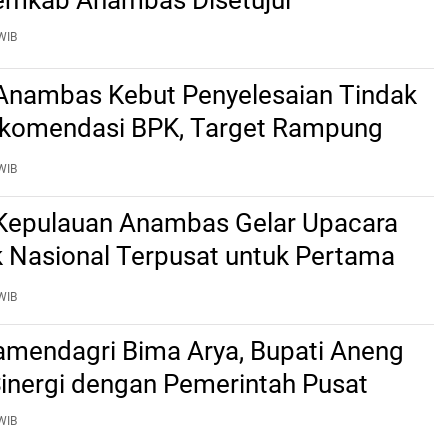
emkab Anambas Disetujui
WIB
nambas Kebut Penyelesaian Tindak
ekomendasi BPK, Target Rampung
2 Agustus
WIB
epulauan Anambas Gelar Upacara
k Nasional Terpusat untuk Pertama
WIB
mendagri Bima Arya, Bupati Aneng
Sinergi dengan Pemerintah Pusat
WIB