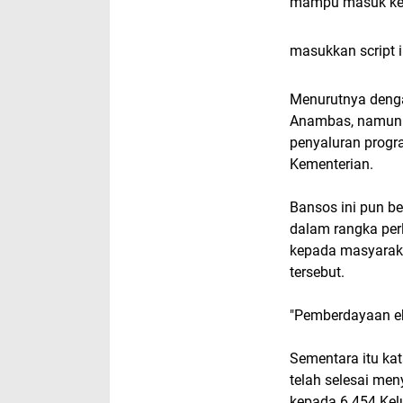
mampu masuk ke 
masukkan script i
Menurutnya denga
Anambas, namun i
penyaluran progra
Kementerian.
Bansos ini pun b
dalam rangka perl
kepada masyarak
tersebut.
"Pemberdayaan ek
Sementara itu ka
telah selesai me
kepada 6.454 Kel