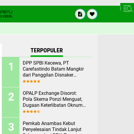
SABTU
8 2026
TERPOPULER
DPP SPBI Kecewa, PT
Carefastindo Batam Mangkir
dari Panggilan Disnaker
Terkait PHK Sepihak
OPALP Exchange Disorot:
Pola Skema Ponzi Menguat,
Dugaan Keterlibatan Oknum
ASN melanggar Aturan.
Pemkab Anambas Kebut
Penyelesaian Tindak Lanjut