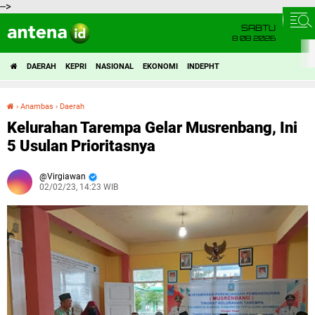
-->
SABTU
8 08 2026
DAERAH
KEPRI
NASIONAL
EKONOMI
INDEPHT
›
Anambas
›
Daerah
Kelurahan Tarempa Gelar Musrenbang, Ini 5 Usulan Prioritasnya
Kelurahan Tarempa Gelar Musrenbang, Ini
5 Usulan Prioritasnya
Virgiawan
02/02/23, 14:23 WIB