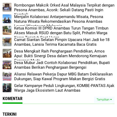
Rombongan Makcik Orked Asal Malaysia Terpikat dengan
Pesona Anambas, Aconk: Sekali Datang Pasti Ingin
Kembali
Menjalin Kolaborasi Antarpemandu Wisata, Pesona
Natuna Wisata Rekomendasikan Pesona Anambas
Layani Wisatawan Malaysia
Ketua Komisi III DPRD Anambas Turun Tangan Timbun
Akses Masuk RSUD dengan Batu Split, Prihatin Warga
Kerap Terjatuh Saat Hujan
Camat Siantan Selatan Pimpin Upacara Hari Jadi ke-18
Anambas, Lansia Terima Kacamata Baca Gratis
Desa Mengkait Raih Penghargaan Pendidikan, Amos
Apui: Bukti Sinergi Desa dalam Mendorong Kemajuan
Generasi Muda
Desa Mubur Jadi Contoh Kolaborasi Pendidikan, Bupati
Anambas Berikan Penghargaan Bergengsi
Aliansi Relawan Pekerja Dapur MBG Batam Deklarasikan
Dukungan, Siap Kawal Program Makan Bergizi Gratis
Gelar Kampanye Peduli Lingkungan, KOMBE-PANTAS Ajak
Warga Jaga Ekosistem Laut Anambas
KOMENTAR
Tampilkan
TERKINI