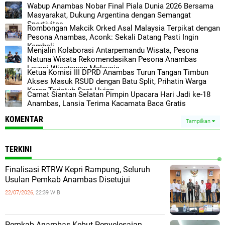
Wabup Anambas Nobar Final Piala Dunia 2026 Bersama
Masyarakat, Dukung Argentina dengan Semangat
Sportivitas
Rombongan Makcik Orked Asal Malaysia Terpikat dengan
Pesona Anambas, Aconk: Sekali Datang Pasti Ingin
Kembali
Menjalin Kolaborasi Antarpemandu Wisata, Pesona
Natuna Wisata Rekomendasikan Pesona Anambas
Layani Wisatawan Malaysia
Ketua Komisi III DPRD Anambas Turun Tangan Timbun
Akses Masuk RSUD dengan Batu Split, Prihatin Warga
Kerap Terjatuh Saat Hujan
Camat Siantan Selatan Pimpin Upacara Hari Jadi ke-18
Anambas, Lansia Terima Kacamata Baca Gratis
KOMENTAR
Tampilkan
TERKINI
Finalisasi RTRW Kepri Rampung, Seluruh
Usulan Pemkab Anambas Disetujui
22/07/2026,
22:39 WIB
Pemkab Anambas Kebut Penyelesaian