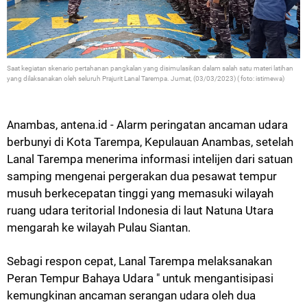
Saat kegiatan skenario pertahanan pangkalan yang disimulasikan dalam salah satu materi latihan
yang dilaksanakan oleh seluruh Prajurit Lanal Tarempa. Jumat, (03/03/2023) ( foto: istimewa)
nambas, antena.id - Alarm peringatan ancaman udara
A
berbunyi di Kota Tarempa, Kepulauan Anambas, setelah
Lanal Tarempa menerima informasi intelijen dari satuan
samping mengenai pergerakan dua pesawat tempur
musuh berkecepatan tinggi yang memasuki wilayah
ruang udara teritorial Indonesia di laut Natuna Utara
mengarah ke wilayah Pulau Siantan.
Sebagi respon cepat, Lanal Tarempa melaksanakan
Peran Tempur Bahaya Udara " untuk mengantisipasi
kemungkinan ancaman serangan udara oleh dua