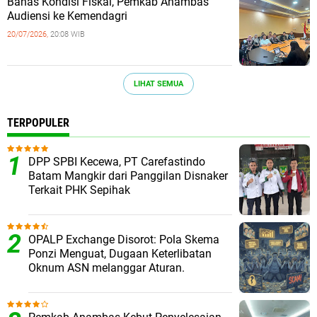
Bahas Kondisi Fiskal, Pemkab Anambas
Audiensi ke Kemendagri
20/07/2026,
20:08 WIB
LIHAT SEMUA
TERPOPULER
DPP SPBI Kecewa, PT Carefastindo
Batam Mangkir dari Panggilan Disnaker
Terkait PHK Sepihak
OPALP Exchange Disorot: Pola Skema
Ponzi Menguat, Dugaan Keterlibatan
Oknum ASN melanggar Aturan.