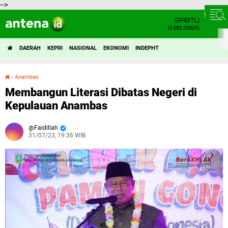
-->
SABTU
8 08 2026
DAERAH
KEPRI
NASIONAL
EKONOMI
INDEPHT
›
Anambas
Membangun Literasi Dibatas Negeri di Kepulauan Anambas
Membangun Literasi Dibatas Negeri di
Kepulauan Anambas
Faidillah
31/07/23, 19:36 WIB