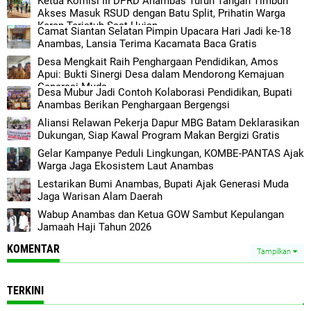
Ketua Komisi III DPRD Anambas Turun Tangan Timbun
Akses Masuk RSUD dengan Batu Split, Prihatin Warga
Kerap Terjatuh Saat Hujan
Camat Siantan Selatan Pimpin Upacara Hari Jadi ke-18
Anambas, Lansia Terima Kacamata Baca Gratis
Desa Mengkait Raih Penghargaan Pendidikan, Amos
Apui: Bukti Sinergi Desa dalam Mendorong Kemajuan
Generasi Muda
Desa Mubur Jadi Contoh Kolaborasi Pendidikan, Bupati
Anambas Berikan Penghargaan Bergengsi
Aliansi Relawan Pekerja Dapur MBG Batam Deklarasikan
Dukungan, Siap Kawal Program Makan Bergizi Gratis
Gelar Kampanye Peduli Lingkungan, KOMBE-PANTAS Ajak
Warga Jaga Ekosistem Laut Anambas
Lestarikan Bumi Anambas, Bupati Ajak Generasi Muda
Jaga Warisan Alam Daerah
Wabup Anambas dan Ketua GOW Sambut Kepulangan
Jamaah Haji Tahun 2026
KOMENTAR
Tampilkan
TERKINI