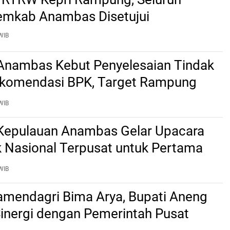
emkab Anambas Disetujui
WIB
nambas Kebut Penyelesaian Tindak
ekomendasi BPK, Target Rampung
2 Agustus
WIB
epulauan Anambas Gelar Upacara
k Nasional Terpusat untuk Pertama
WIB
mendagri Bima Arya, Bupati Aneng
Sinergi dengan Pemerintah Pusat