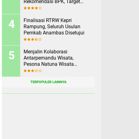
Rekomendasi BPK, Target
Rampung Sebelum 2 Agustus
Finalisasi RTRW Kepri
Rampung, Seluruh Usulan
Pemkab Anambas Disetujui
Menjalin Kolaborasi
Antarpemandu Wisata,
Pesona Natuna Wisata
Rekomendasikan Pesona
Anambas Layani Wisatawan
Malaysia
TERPOPULER LAINNYA