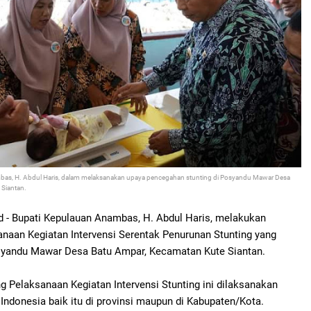
bas, H. Abdul Haris, dalam melaksanakan upaya pencegahan stunting di Posyandu Mawar Desa
 Siantan.
d - Bupati Kepulauan Anambas, H. Abdul Haris, melakukan
naan Kegiatan Intervensi Serentak Penurunan Stunting yang
syandu Mawar Desa Batu Ampar, Kecamatan Kute Siantan.
g Pelaksanaan Kegiatan Intervensi Stunting ini dilaksanakan
 Indonesia baik itu di provinsi maupun di Kabupaten/Kota.