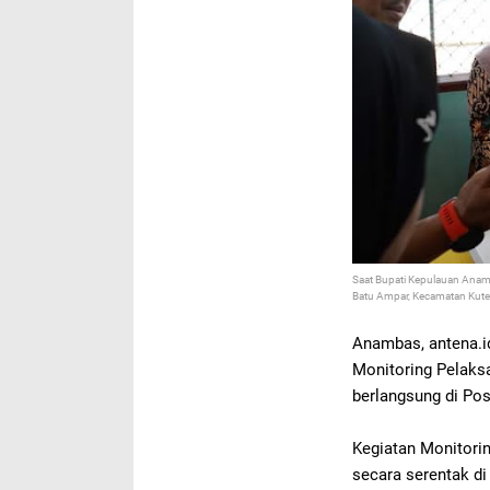
Saat Bupati Kepulauan Anam
Batu Ampar, Kecamatan Kute
Anambas, antena.i
Monitoring Pelaksa
berlangsung di Po
Kegiatan Monitorin
secara serentak di