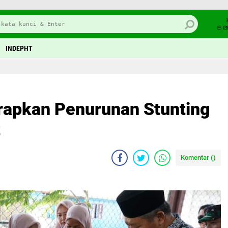
6 0
INDEPHT
rapkan Penurunan Stunting
t
Komentar (
)