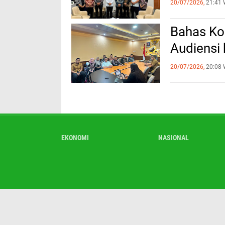
20/07/2026,
21:41 
Bahas Ko
Audiensi
20/07/2026,
20:08 
EKONOMI
NASIONAL
Redaksi
Te