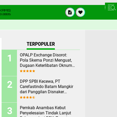
KAMIS
8 2026
TERPOPULER
OPALP Exchange Disorot:
Pola Skema Ponzi Menguat,
Dugaan Keterlibatan Oknum
ASN melanggar Aturan.
DPP SPBI Kecewa, PT
Carefastindo Batam Mangkir
dari Panggilan Disnaker
Terkait PHK Sepihak
Pemkab Anambas Kebut
Penyelesaian Tindak Lanjut