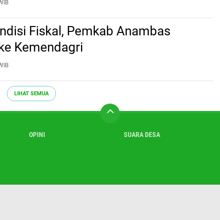
WIB
ndisi Fiskal, Pemkab Anambas
 ke Kemendagri
WIB
LIHAT SEMUA
OPINI
SUARA DESA
ntang Kami
Contact
Sitemap
Pedoman Media Cyber
Disclaimer
P