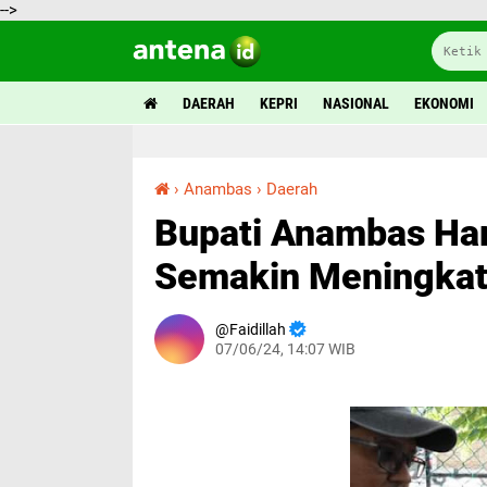
-->
DAERAH
KEPRI
NASIONAL
EKONOMI
›
Anambas
›
Daerah
Bupati Anambas Harapkan Penurunan Stunting Semakin Meningkat
Bupati Anambas Ha
Semakin Meningka
Faidillah
07/06/24, 14:07 WIB