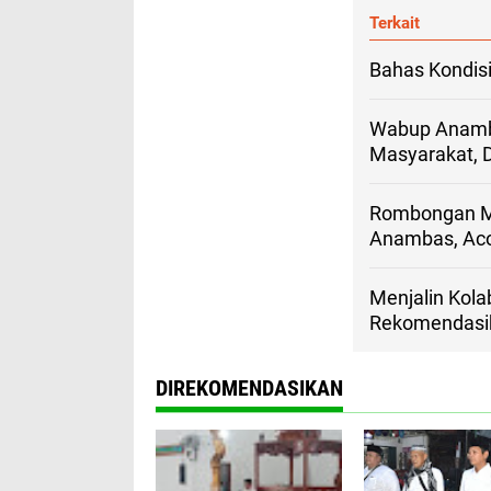
Terkait
Bahas Kondis
Wabup Anamba
Masyarakat, 
Rombongan Ma
Anambas, Acon
Menjalin Kol
Rekomendasi
DIREKOMENDASIKAN