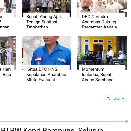
as
Bupati Aneng Ajak
DPC Gerindra
W
Tenaga Sanitasi
Anambas Dukung
angan
Tingkatkan
Pergantian Kepala
ahun
Kompetensi
BGN, Harap Dapur
Pengawasan Pangan
MBG Segera
Siap Saji
Berjalan Maksimal
a Hari
Ketua DPC HNSI
Momentum
, Raja
Kepulauan Anambas
Iduladha, Bupati
Minta Evaluasi
Aneng Sambangi
Sistem
Kediaman Asisten III
gsa
Rekomendasi BBM
Setda Anambas
Subsidi Nelayan
Tampilkan
si RTRW Kepri Rampung, Seluruh