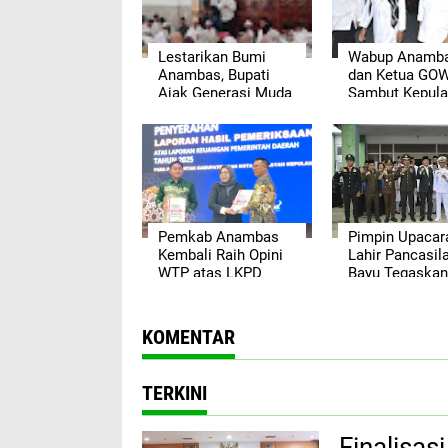
Lestarikan Bumi
Wabup Anamb
Anambas, Bupati
dan Ketua GO
Ajak Generasi Muda
Sambut Kepul
Jaga Warisan Alam
Jamaah Haji T
Daerah
2026
Pemkab Anambas
Pimpin Upacar
Kembali Raih Opini
Lahir Pancasila
WTP atas LKPD
Bayu Tegaskan
Tahun Anggaran
Pentingnya
2025
Persatuan Ban
KOMENTAR
TERKINI
Finalisa