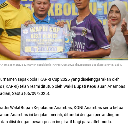
n Anambas mentup turnamen sepak bola IKAPRI Cup 2025 di Lapangan Sepak Bola Rintis,
Sabtu
Turnamen sepak bola IKAPRI Cup 2025 yang diselenggarakan oleh
s (IKAPRI) telah resmi ditutup oleh Wakil Bupati Kepulauan Anambas
adian, Sabtu (06/09/2025).
hadiri Wakil Bupati Kepulauan Anambas, KONI Anambas serta ketua
auan Anambas ini berjalan meriah, ditandai dengan pertandingan
dan diisi dengan pesan-pesan inspiratif bagi para atlet muda.