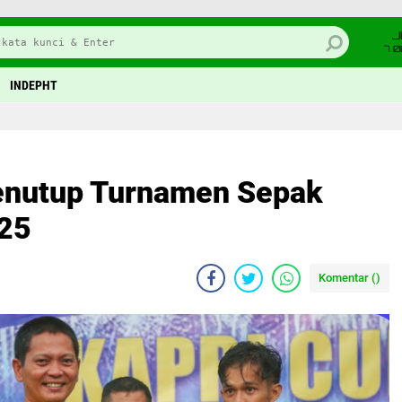
J
7 
INDEPHT
nutup Turnamen Sepak
025
Komentar (
)