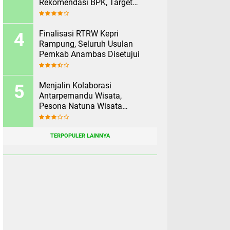
Rekomendasi BPK, Target
Rampung Sebelum 2 Agustus
Finalisasi RTRW Kepri
Rampung, Seluruh Usulan
Pemkab Anambas Disetujui
Menjalin Kolaborasi
Antarpemandu Wisata,
Pesona Natuna Wisata
Rekomendasikan Pesona
Anambas Layani Wisatawan
Malaysia
TERPOPULER LAINNYA