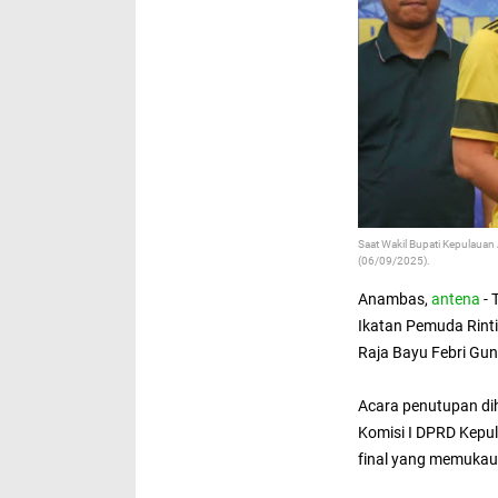
Saat Wakil Bupati Kepulaua
(06/09/2025).
Anambas,
antena
- 
Ikatan Pemuda Rinti
Raja Bayu Febri Gun
Acara penutupan di
Komisi I DPRD Kepul
final yang memukau 