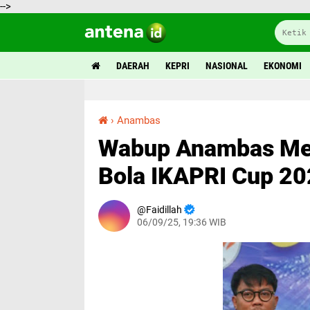
-->
DAERAH
KEPRI
NASIONAL
EKONOMI
›
Anambas
Wabup Anambas Menutup Turnamen Sepak Bola IKAPRI Cup 2025
Wabup Anambas Me
Bola IKAPRI Cup 2
Faidillah
06/09/25, 19:36 WIB