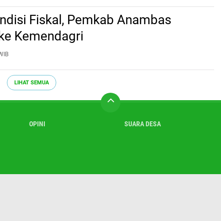
ndisi Fiskal, Pemkab Anambas
 ke Kemendagri
WIB
LIHAT SEMUA
OPINI
SUARA DESA
ntang Kami
Contact
Sitemap
Pedoman Media Cyber
Disclaimer
P
Copyright ©
2026 antena.id