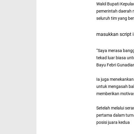
​Wakil Bupati Kepu
pemerintah daerah m
seluruh tim yang be
masukkan script i
“Saya merasa bangg
tekad luar biasa unt
Bayu Febri Gunadia
Ia juga menekankan 
untuk mengasah ba
memberikan motivas
Setelah melalui sera
pertama dalam tur
posisi juara kedua