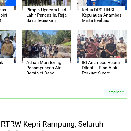
bas
Pimpin Upacara Hari
Ketua DPC HNSI
pini
Lahir Pancasila, Raja
Kepulauan Anambas
D
Bayu Tegaskan
Minta Evaluasi
n
Pentingnya
Sistem
Persatuan Bangsa
Rekomendasi BBM
Subsidi Nelayan
ak
Adnan Monitoring
IBI Anambas Resmi
a
Penampungan Air
Dilantik, Rian Ajak
Bersih di Desa
Perkuat Sinergi
muda
Keramut, Warga
Pelayanan
i
Sampaikan Aspirasi
Kesehatan
Tampilkan
si RTRW Kepri Rampung, Seluruh