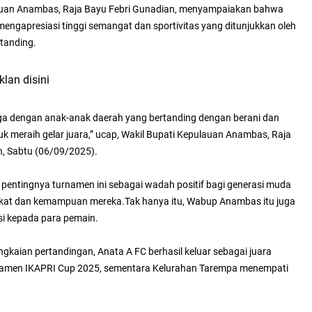
lauan Anambas, Raja Bayu Febri Gunadian, menyampaiakan bahwa
engapresiasi tinggi semangat dan sportivitas yang ditunjukkan oleh
rtanding.
klan disini
a dengan anak-anak daerah yang bertanding dengan berani dan
uk meraih gelar juara,” ucap,
Wakil Bupati Kepulauan Anambas, Raja
n,
Sabtu (06/09/2025).
pentingnya turnamen ini sebagai wadah positif bagi generasi muda
kat dan kemampuan mereka.
Tak hanya itu, Wabup Anambas itu juga
i kepada para pemain.
ngkaian pertandingan, Anata A FC berhasil keluar sebagai juara
namen IKAPRI Cup 2025, sementara Kelurahan Tarempa menempati