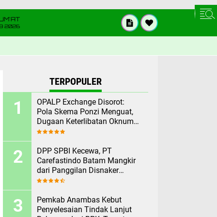
UM'AT
08 2026
TERPOPULER
OPALP Exchange Disorot:
Pola Skema Ponzi Menguat,
Dugaan Keterlibatan Oknum
ASN melanggar Aturan.
DPP SPBI Kecewa, PT
Carefastindo Batam Mangkir
dari Panggilan Disnaker
Terkait PHK Sepihak
Pemkab Anambas Kebut
Penyelesaian Tindak Lanjut