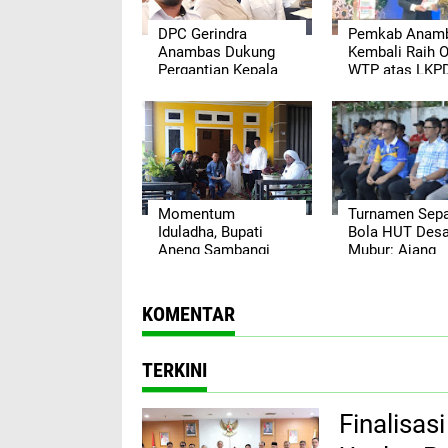
DPC Gerindra
Pemkab Anam
Anambas Dukung
Kembali Raih O
Pergantian Kepala
WTP atas LKP
BGN, Harap Dapur
Tahun Anggara
MBG Segera
2025
Berjalan Maksimal
Momentum
Turnamen Sep
Iduladha, Bupati
Bola HUT Des
Aneng Sambangi
Mubur: Ajang
Kediaman Asisten III
Persatuan Pe
Setda Anambas
Bersama Bupat
Anambas
KOMENTAR
TERKINI
Finalisa