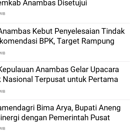
emkab Anambas Disetujui
WIB
nambas Kebut Penyelesaian Tindak
ekomendasi BPK, Target Rampung
2 Agustus
WIB
epulauan Anambas Gelar Upacara
k Nasional Terpusat untuk Pertama
WIB
mendagri Bima Arya, Bupati Aneng
Sinergi dengan Pemerintah Pusat
WIB