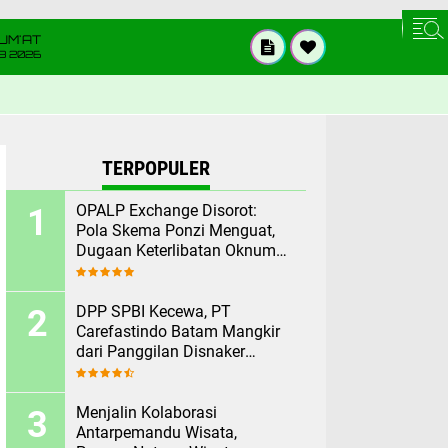
UM'AT
08 2026
TERPOPULER
OPALP Exchange Disorot:
Pola Skema Ponzi Menguat,
Dugaan Keterlibatan Oknum
ASN melanggar Aturan.
DPP SPBI Kecewa, PT
Carefastindo Batam Mangkir
dari Panggilan Disnaker
Terkait PHK Sepihak
Menjalin Kolaborasi
Antarpemandu Wisata,