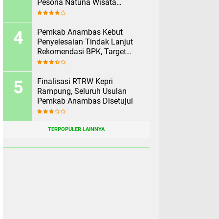
Pesona Natuna Wisata
Rekomendasikan Pesona
Anambas Layani Wisatawan
Malaysia
Pemkab Anambas Kebut
Penyelesaian Tindak Lanjut
Rekomendasi BPK, Target
Rampung Sebelum 2 Agustus
Finalisasi RTRW Kepri
Rampung, Seluruh Usulan
Pemkab Anambas Disetujui
TERPOPULER LAINNYA