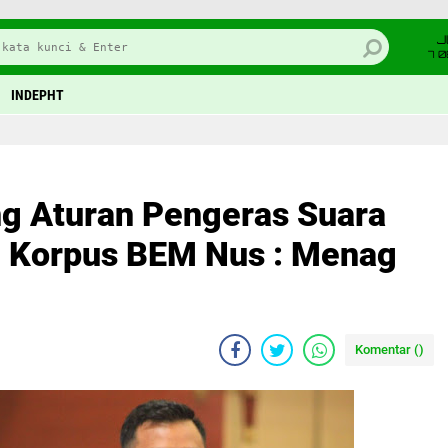
J
7 
INDEPHT
g Aturan Pengeras Suara
, Korpus BEM Nus : Menag
Komentar (
)