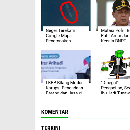
Geger Terekam
Mutasi Polri: 
Google Maps,
Rafli Amar Jad
Penampakan
Kepala BNPT
Sebuah Kapal Karam
Tarik Perhatian
Warganet
LKPP Bilang Modus
"Dibegal"
Korupsi Pengadaan
Pengadilan, Se
Barang dan Jasa di
Ibu Jadi Tuna
E- Katalog
KOMENTAR
TERKINI