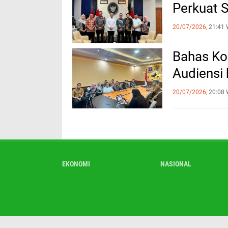
Perkuat 
20/07/2026,
21:41 
Bahas Ko
Audiensi
20/07/2026,
20:08 
EKONOMI
NASIONAL