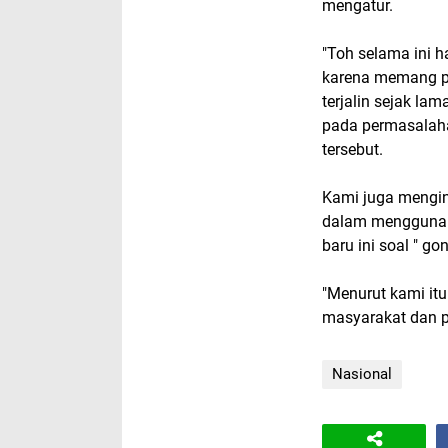
mengatur.
"Toh selama ini h
karena memang pa
terjalin sejak la
pada permasalaha
tersebut.
Kami juga mengin
dalam menggunaka
baru ini soal " g
"Menurut kami itu
masyarakat dan p
Nasional