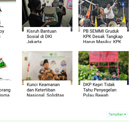
Boy
Kisruh Bantuan
PB SEMMI Gruduk
i
Sosial di DKI
KPK Desak Tangkap
Jakarta
Harun Masiku: KPK
Tunjukkan Nyalimu!
Kunci Keamanan
DKP Kepri Tidak
orang
dan Ketertiban
Tahu Penyegelan
wisma
Nasional, Soliditas
Pulau Bawah
TNI-POLRI Harus
Dijaga
Tampilkan