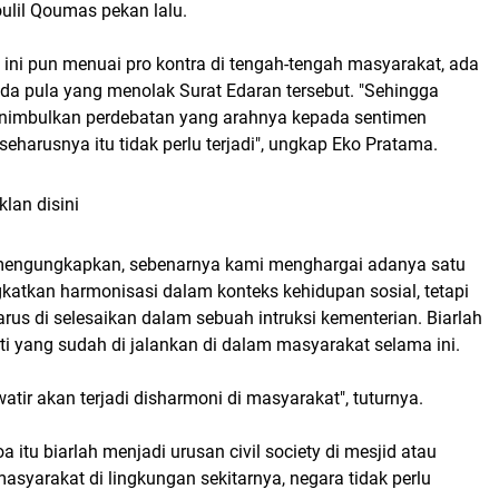
ulil Qoumas pekan lalu.
 ini pun menuai pro kontra di tengah-tengah masyarakat, ada
ada pula yang menolak Surat Edaran tersebut. "Sehingga
nimbulkan perdebatan yang arahnya kepada sentimen
eharusnya itu tidak perlu terjadi", ungkap Eko Pratama.
klan disini
 mengungkapkan, sebenarnya kami menghargai adanya satu
katkan harmonisasi dalam konteks kehidupan sosial, tetapi
arus di selesaikan dalam sebuah intruksi kementerian. Biarlah
rti yang sudah di jalankan di dalam masyarakat selama ini.
tir akan terjadi disharmoni di masyarakat", tuturnya.
oa itu biarlah menjadi urusan civil society di mesjid atau
syarakat di lingkungan sekitarnya, negara tidak perlu