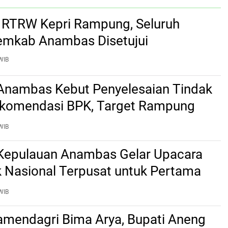
si RTRW Kepri Rampung, Seluruh
emkab Anambas Disetujui
WIB
nambas Kebut Penyelesaian Tindak
ekomendasi BPK, Target Rampung
2 Agustus
WIB
epulauan Anambas Gelar Upacara
k Nasional Terpusat untuk Pertama
WIB
mendagri Bima Arya, Bupati Aneng