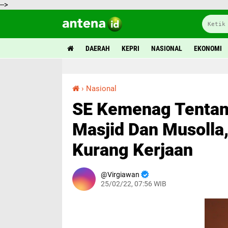
-->
DAERAH
KEPRI
NASIONAL
EKONOMI
›
Nasional
SE Kemenag Tentang Aturan Pengeras Suara Masjid Dan Musolla, Korpus BEM Nus : Menag Kurang Kerjaan
SE Kemenag Tentan
Masjid Dan Musolla
Kurang Kerjaan
Virgiawan
25/02/22, 07:56 WIB