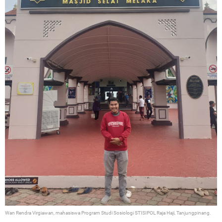
Wan Rendra Virgiawan, mahasiswa Program Studi Sosiologi STISIPOL Raja Haji, Tanjungpinang.