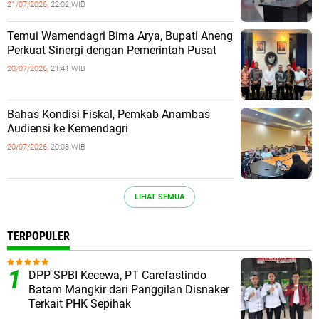
21/07/2026,
22:02 WIB
Temui Wamendagri Bima Arya, Bupati Aneng
Perkuat Sinergi dengan Pemerintah Pusat
20/07/2026,
21:41 WIB
Bahas Kondisi Fiskal, Pemkab Anambas
Audiensi ke Kemendagri
20/07/2026,
20:08 WIB
LIHAT SEMUA
TERPOPULER
DPP SPBI Kecewa, PT Carefastindo
Batam Mangkir dari Panggilan Disnaker
Terkait PHK Sepihak