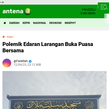
-->
MINGGU
9 08 2026
DAERAH
KEPRI
NASIONAL
EKONOMI
INDEPHT
›
Kepri
Polemik Edaran Larangan Buka Puasa Bersama
Polemik Edaran Larangan Buka Puasa
Bersama
Faidillah
12/04/23, 23:12 WIB